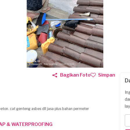
Bagikan Foto
Simpan
D
In
da
la
eton. cat genteng asbes dll jasa plus bahan permeter
TAP & WATERPROOFING