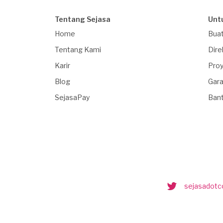
Tentang Sejasa
Unt
Home
Buat
Tentang Kami
Dire
Karir
Proy
Blog
Gara
SejasaPay
Ban
sejasadot