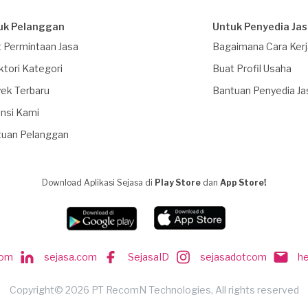
uk Pelanggan
Untuk Penyedia Ja
 Permintaan Jasa
Bagaimana Cara Ker
ktori Kategori
Buat Profil Usaha
ek Terbaru
Bantuan Penyedia Ja
nsi Kami
tuan Pelanggan
Download Aplikasi Sejasa di
Play Store
dan
App Store!
com
sejasa.com
SejasaID
sejasadotcom
h
Copyright© 2026 PT RecomN Technologies, All rights reserved