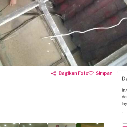
Bagikan Foto
Simpan
D
In
da
la