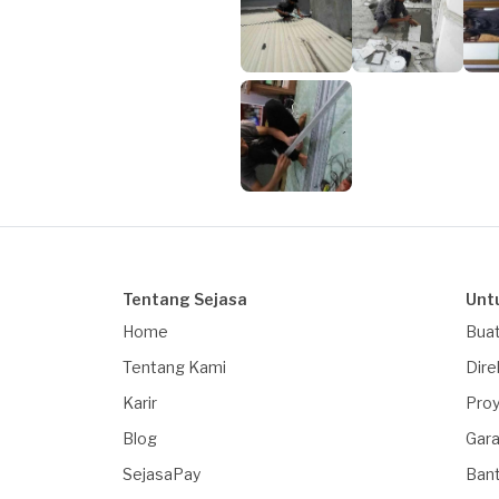
Tentang Sejasa
Unt
Home
Buat
Tentang Kami
Dire
Karir
Proy
Blog
Gara
SejasaPay
Ban