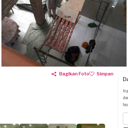
Bagikan Foto
Simpan
D
In
da
la