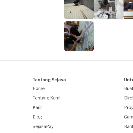
Tentang Sejasa
Unt
Home
Buat
Tentang Kami
Dire
Karir
Proy
Blog
Gara
SejasaPay
Ban