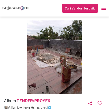
Cari Vendor Terbaik!
Album
TENDER/PROYEK
Alfarizy jaya Renovasi