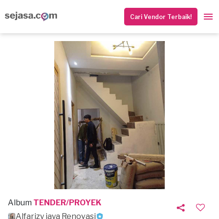
Cari Vendor Terbaik!
Album
TENDER/PROYEK
Alfarizy jaya Renovasi