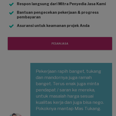
Respon langsung dari Mitra Penyedia Jasa Kami
Bantuan pengecekan pekerjaan & progress
pembayaran
Asuransi untuk keamanan projek Anda
PESAN JASA
Pekerjaan rapih banget, tukang
dan mandornya juga ramah
banget. Terus enak juga minta
pendapat / saran ke mereka,
untuk masalah harga sesuai
kualitas kerja dan juga bisa nego.
Pokoknya mantap Mas Tukang.