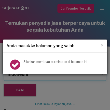
Cari Vendor Terbaik!
Temukan penyedia jasa terpercaya untuk
segala kebutuhan Anda
×
Anda masuk ke halaman yang salah
Service AC
Silahkan membuat permintaan di halaman ini
Indonesia
Lihat semua layanan jasa →