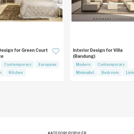
 Design for Green Court
Interior Design for Villa
ce
(Bandung)
Contemporary
European
Modern
Contemporary
m
Kitchen
Minimalist
Bedroom
Liv
KATEGORI POPULER