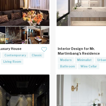
Luxury House
Interior Design for Mr.
Martimbang's Residence
Contemporary
Classic
Modern
Minimalist
Urban
Living Room
Bathroom
Wine Cellar