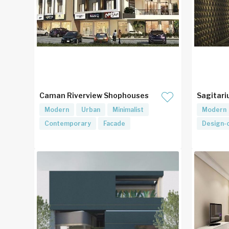
Caman Riverview Shophouses
Sagitari
Modern
Urban
Minimalist
Modern
Contemporary
Facade
Design-o