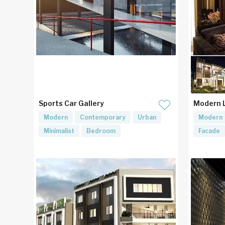
Sports Car Gallery
Modern 
Modern
Contemporary
Urban
Modern
Minimalist
Bedroom
Facade