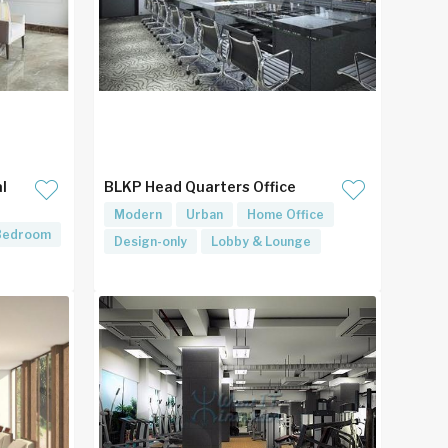
l
BLKP Head Quarters Office
Modern
Urban
Home Office
Bedroom
Design-only
Lobby & Lounge