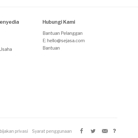
Penyedia
Hubungi Kami
Bantuan Pelanggan
E: hello@sejasa.com
Bantuan
 Usaha
bijakan privasi
Syarat penggunaan