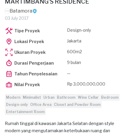
MARTIMBANG'S RESIDENCE
Batamora
03 July 2017
Design-only
Tipe Proyek
Jakarta
Lokasi Proyek
600m2
Ukuran Proyek
9 bulan
Durasi Pengerjaan
—
Tahun Penyelesaian
Rp 3,000,000,000
Nilai Proyek
Modern
Minimalist
Urban
Bathroom
Wine Cellar
Bedroom
Design-only
Office Area
Closet and Powder Room
Entertainment Room
Rumah tinggal di kawasan Jakarta Selatan dengan style
modern yang mengutamakan keterbukaan ruang dan