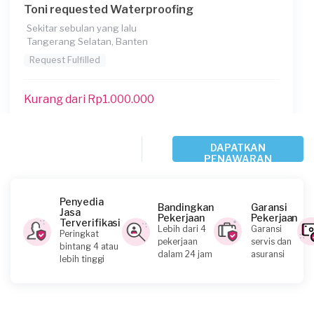
Toni requested Waterproofing
Sekitar sebulan yang lalu
Tangerang Selatan, Banten
Request Fulfilled
Kurang dari Rp1.000.000
Feto requested Waterproofing
DAPATKAN
PENAWARAN
Sekitar sebulan yang lalu
Tangerang Kabupaten, Banten
Request Fulfilled
Penyedia
Bandingkan
Garansi
Jasa
Pekerjaan
Pekerjaan
Terverifikasi
Lebih dari 4
Garansi
Peringkat
pekerjaan
servis dan
bintang 4 atau
dalam 24 jam
asuransi
lebih tinggi
Ikhsan requested Waterproofing
Sekitar sebulan yang lalu
Tangerang Kota, Banten