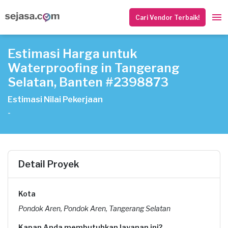
Cari Vendor Terbaik!
Estimasi Harga untuk
Waterproofing in Tangerang
Selatan, Banten #2398873
Estimasi Nilai Pekerjaan
-
Detail Proyek
Kota
Pondok Aren, Pondok Aren, Tangerang Selatan
Kapan Anda membutuhkan layanan ini?