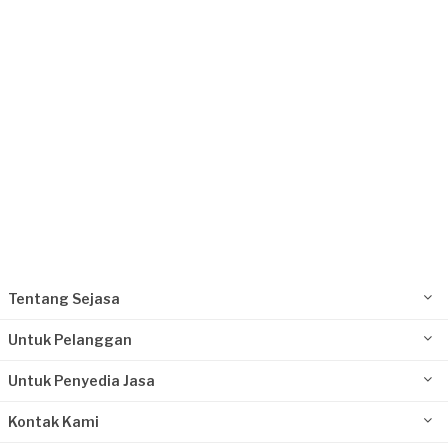
Rp2.500.001 - Rp5.000.000
Oliver Prodinger requested Waterproofing
Sekitar 2 bulan yang lalu
Tangerang Selatan, Banten
Request Fulfilled
Kurang dari Rp1.000.000
Tentang Sejasa
Untuk Pelanggan
Untuk Penyedia Jasa
Kontak Kami