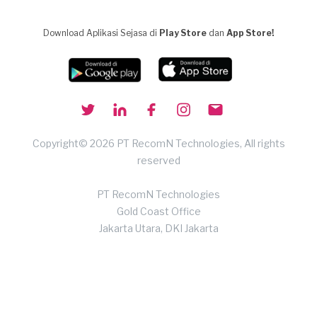
Download Aplikasi Sejasa di
Play Store
dan
App Store!
Copyright© 2026 PT RecomN Technologies, All rights
reserved
PT RecomN Technologies
Gold Coast Office
Jakarta Utara, DKI Jakarta