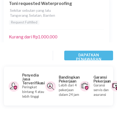
Toni requested Waterproofing
Sekitar sebulan yang lalu
Tangerang Selatan, Banten
Request Fulfilled
Kurang dari Rp1.000.000
Feto requested Waterproofing
DAPATKAN
PENAWARAN
Sekitar sebulan yang lalu
Tangerang Kabupaten, Banten
Request Fulfilled
Penyedia
Bandingkan
Garansi
Jasa
Pekerjaan
Pekerjaan
Terverifikasi
Lebih dari 4
Garansi
Peringkat
pekerjaan
servis dan
bintang 4 atau
dalam 24 jam
asuransi
lebih tinggi
Ikhsan requested Waterproofing
Sekitar sebulan yang lalu
Tangerang Kota, Banten