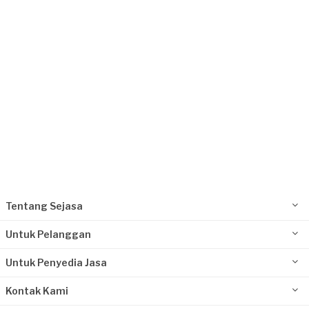
Rp2.500.001 - Rp5.000.000
Oliver Prodinger requested Waterproofing
Sekitar 2 bulan yang lalu
Tangerang Selatan, Banten
Request Fulfilled
Kurang dari Rp1.000.000
Tentang Sejasa
Untuk Pelanggan
Untuk Penyedia Jasa
Kontak Kami