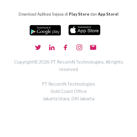
Download Aplikasi Sejasa di
Play Store
dan
App Store!
Copyright© 2026 PT RecomN Technologies, All rights
reserved
PT RecomN Technologies
Gold Coast Office
Jakarta Utara, DKI Jakarta