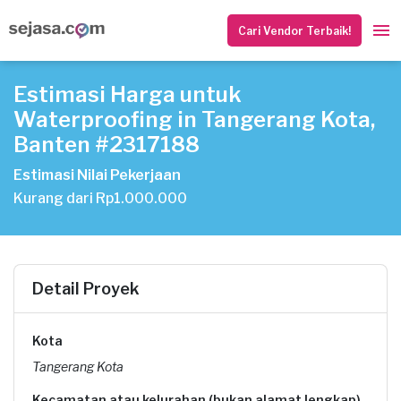
Cari Vendor Terbaik!
Estimasi Harga untuk
Waterproofing in Tangerang Kota,
Banten #2317188
Estimasi Nilai Pekerjaan
Kurang dari Rp1.000.000
Detail Proyek
Kota
Tangerang Kota
Kecamatan atau kelurahan (bukan alamat lengkap)