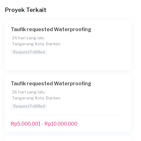
15-03-2025
Proyek Terkait
Informasi tambahan
Berapa budget total untuk layanan ini?
Taufik requested Waterproofing
Kurang dari Rp1.000.000
24 hari yang lalu
Tangerang Kota, Banten
Request Fulfilled
Taufik requested Waterproofing
26 hari yang lalu
Tangerang Kota, Banten
Request Fulfilled
Rp5.000.001 - Rp10.000.000