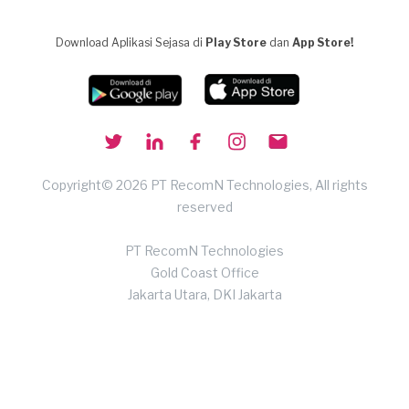
Download Aplikasi Sejasa di
Play Store
dan
App Store!
Copyright© 2026 PT RecomN Technologies, All rights
reserved
PT RecomN Technologies
Gold Coast Office
Jakarta Utara, DKI Jakarta