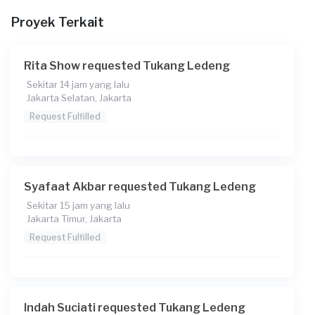
Proyek Terkait
Berapa budget total untuk layanan ini?
Rp220.000 + Rp5.500 (biaya layanan) + Rp3.700 (biaya
Transaksi)
Rita Show requested Tukang Ledeng
Sekitar 14 jam yang lalu
Jakarta Selatan, Jakarta
Request Fulfilled
Syafaat Akbar requested Tukang Ledeng
Sekitar 15 jam yang lalu
Jakarta Timur, Jakarta
Request Fulfilled
Indah Suciati requested Tukang Ledeng