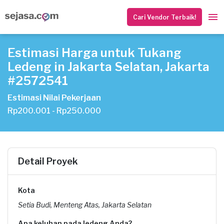
Cari Vendor Terbaik!
Estimasi Harga untuk Tukang
Ledeng in Jakarta Selatan, Jakarta
#2572541
Estimasi Nilai Pekerjaan
Rp200.001 - Rp250.000
Detail Proyek
Kota
Setia Budi, Menteng Atas, Jakarta Selatan
Apa keluhan pada ledeng Anda?