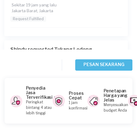
Sekitar 19 jam yang lalu
Jakarta Barat, Jakarta
Request Fulfilled
Shindy requested Tukang Ledeng
Sekitar 19 jam yang lalu
Jakarta Barat, Jakarta
PESAN SEKARANG
Request Fulfilled
Penyedia
Penetapan
Jasa
Proses
Harga yang
Terverifikasi
Cepat
Jelas
Johnny Hartawan requested Tukang Ledeng
Peringkat
1 jam
Menyesuaikan
bintang 4 atau
konfirmasi
1 hari yang lalu
budget Anda
lebih tinggi
Jakarta Selatan, Jakarta
Request Fulfilled