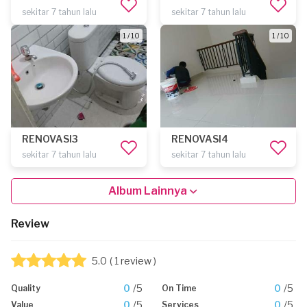
sekitar 7 tahun lalu
sekitar 7 tahun lalu
1 / 10
1 / 10
RENOVASI3
RENOVASI4
sekitar 7 tahun lalu
sekitar 7 tahun lalu
Album Lainnya
Review
5.0
( 1 review )
0
/5
0
/5
Quality
On Time
0
/5
0
/5
Value
Services