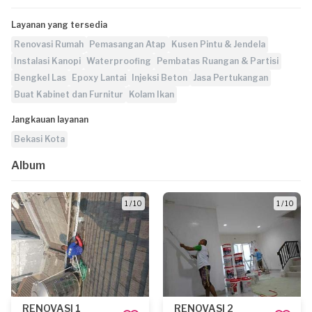
Layanan yang tersedia
Renovasi Rumah
Pemasangan Atap
Kusen Pintu & Jendela
Instalasi Kanopi
Waterproofing
Pembatas Ruangan & Partisi
Bengkel Las
Epoxy Lantai
Injeksi Beton
Jasa Pertukangan
Buat Kabinet dan Furnitur
Kolam Ikan
Jangkauan layanan
Bekasi Kota
Album
1 / 10
1 / 10
RENOVASI 1
RENOVASI 2