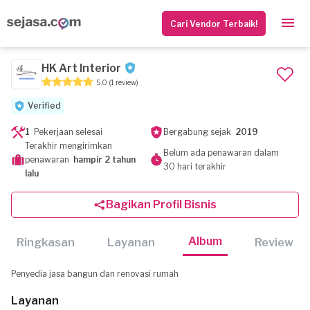
Cari Vendor Terbaik!
HK Art Interior
5.0
(1 review)
Verified
1
Pekerjaan selesai
Bergabung sejak
2019
Terakhir mengirimkan
Belum ada penawaran dalam
penawaran
hampir 2 tahun
30 hari terakhir
lalu
Bagikan Profil Bisnis
Album
Ringkasan
Layanan
Review
Penyedia jasa bangun dan renovasi rumah
Layanan