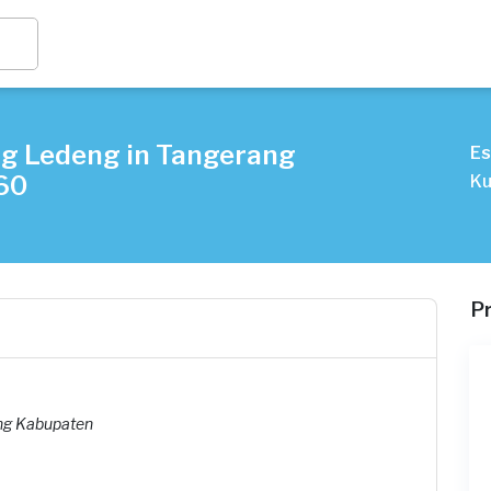
ng Ledeng in Tangerang
Es
60
Ku
P
ang Kabupaten