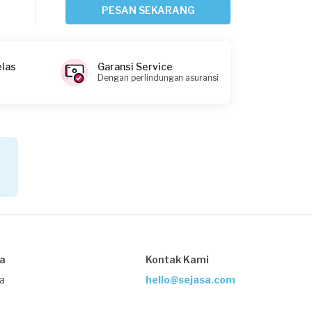
2 hari yang lalu
PESAN SEKARANG
Tangerang Kabupaten, Banten
Request Fulfilled
elas
Garansi Service
Dengan perlindungan asuransi
Albert Gustavo requested Tukang
Ledeng
2 hari yang lalu
Tangerang Kota, Banten
Request Fulfilled
Caca requested Tukang Ledeng
sa
Kontak Kami
3 hari yang lalu
Tangerang Selatan, Banten
ja
hello@sejasa.com
Request Fulfilled