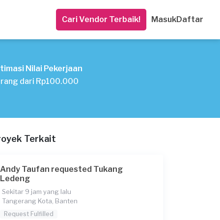
Cari Vendor Terbaik!
Masuk
Daftar
timasi Nilai Pekerjaan
rang dari Rp100.000
royek Terkait
Andy Taufan requested Tukang
Ledeng
Sekitar 9 jam yang lalu
Tangerang Kota, Banten
Request Fulfilled