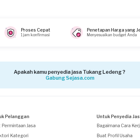
(biaya Transaksi)
Proses Cepat
Penetapan Harga yang J
1 jam konfirmasi
Menyesuaikan budget Anda
Apakah kamu penyedia jasa Tukang Ledeng ?
Gabung Sejasa.com
uk Pelanggan
Untuk Penyedia Ja
 Permintaan Jasa
Bagaimana Cara Ker
ktori Kategori
Buat Profil Usaha