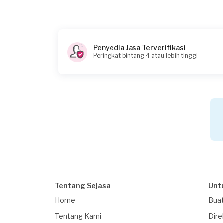
Berapa budget total untuk layanan ini?
Rp75.000 + Rp5.500 (biaya layanan) + Rp3.700 
Catatan
Penyedia Jasa Terverifikasi
air keran shower kecil
Peringkat bintang 4 atau lebih tinggi
Tentang Sejasa
Unt
Home
Buat
Tentang Kami
Dire