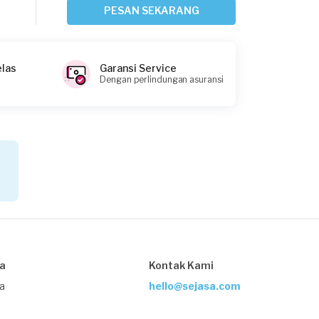
Igo requested Tukang Ledeng
PESAN SEKARANG
Sekitar 21 jam yang lalu
Jakarta Selatan, Jakarta
Request Fulfilled
elas
Garansi Service
Dengan perlindungan asuransi
Yulna requested Tukang Ledeng
1 hari yang lalu
Jakarta Selatan, Jakarta
Request Fulfilled
Lala85 requested Tukang Ledeng
sa
Kontak Kami
1 hari yang lalu
Jakarta Selatan, Jakarta
ja
hello@sejasa.com
Request Fulfilled