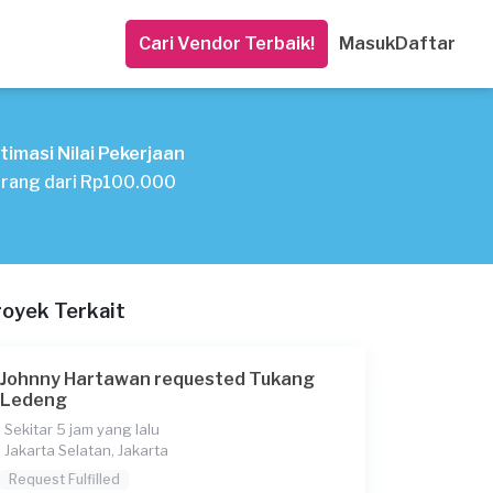
Cari Vendor Terbaik!
Masuk
Daftar
timasi Nilai Pekerjaan
rang dari Rp100.000
royek Terkait
Johnny Hartawan requested Tukang
Ledeng
Sekitar 5 jam yang lalu
Jakarta Selatan, Jakarta
Request Fulfilled