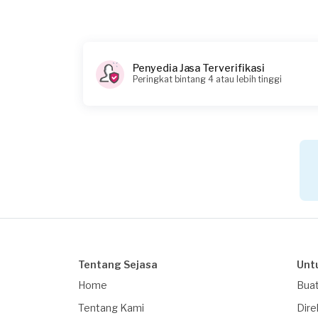
Rp75.000 + Rp5.500 (biaya layanan)
Catatan
Tekanan air ke lantai * seringkali lemah
Penyedia Jasa Terverifikasi
Peringkat bintang 4 atau lebih tinggi
Tentang Sejasa
Unt
Home
Buat
Tentang Kami
Dire