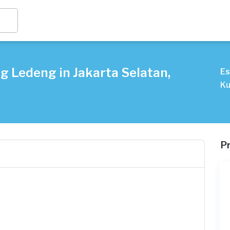
g Ledeng in Jakarta Selatan,
Es
Ku
P