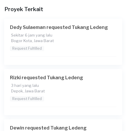
Proyek Terkait
Berapa budget total untuk layanan ini?
Rp75.000 + Rp5.500 (biaya layanan) + Rp1.208 (biaya
Transaksi)
Dedy Sulaeman requested Tukang Ledeng
Sekitar 6 jam yang lalu
Bogor Kota, Jawa Barat
Request Fulfilled
Rizki requested Tukang Ledeng
3 hari yang lalu
Depok, Jawa Barat
Request Fulfilled
Dewin requested Tukang Ledeng