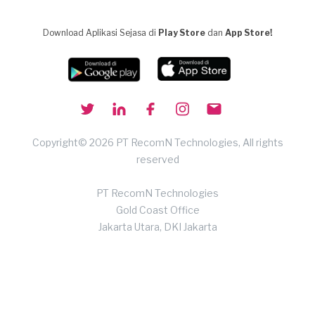
Download Aplikasi Sejasa di
Play Store
dan
App Store!
Copyright© 2026 PT RecomN Technologies, All rights
reserved
PT RecomN Technologies
Gold Coast Office
Jakarta Utara, DKI Jakarta