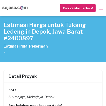
Cari Vendor Terbaik!
Estimasi Harga untuk Tukang
Ledeng in Depok, Jawa Barat
#2400897
Estimasi Nilai Pekerjaan
-
Detail Proyek
Kota
Sukmajaya, Mekarjaya, Depok
Apa keluhan pada ledeng Anda?