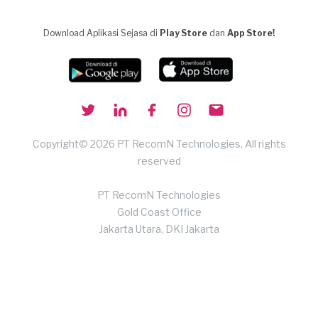
Download Aplikasi Sejasa di
Play Store
dan
App Store!
Copyright© 2026 PT RecomN Technologies, All rights
reserved
PT RecomN Technologies
Gold Coast Office
Jakarta Utara, DKI Jakarta