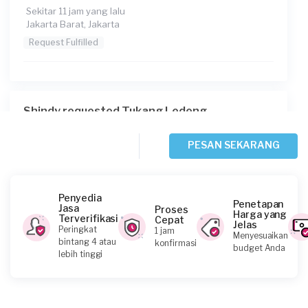
Sekitar 11 jam yang lalu
Jakarta Barat, Jakarta
Request Fulfilled
Shindy requested Tukang Ledeng
Sekitar 11 jam yang lalu
Jakarta Barat, Jakarta
PESAN SEKARANG
Request Fulfilled
Penyedia
Penetapan
Jasa
Proses
Harga yang
Terverifikasi
Cepat
Jelas
Johnny Hartawan requested Tukang Ledeng
Peringkat
1 jam
Menyesuaikan
bintang 4 atau
konfirmasi
Sekitar 20 jam yang lalu
budget Anda
lebih tinggi
Jakarta Selatan, Jakarta
Request Fulfilled