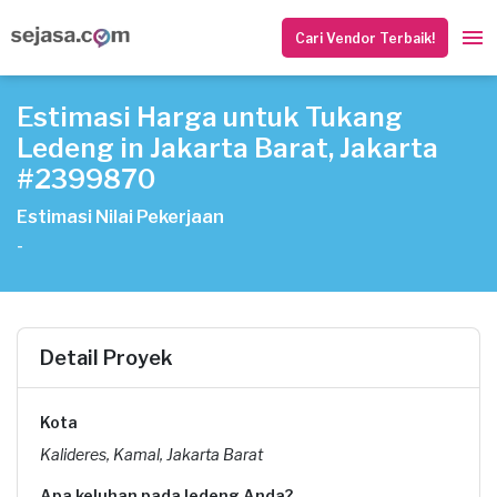
Cari Vendor Terbaik!
Estimasi Harga untuk Tukang
Ledeng in Jakarta Barat, Jakarta
#2399870
Estimasi Nilai Pekerjaan
-
Detail Proyek
Kota
Kalideres, Kamal, Jakarta Barat
Apa keluhan pada ledeng Anda?