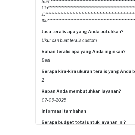
Sum********************************************************
Clu**********************************************************
Jl.***********************************************************
Ibu**********************************************************
Jasa teralis apa yang Anda butuhkan?
Ukur dan buat teralis custom
Bahan teralis apa yang Anda inginkan?
Besi
Berapa kira-kira ukuran teralis yang Anda
2
Kapan Anda membutuhkan layanan?
07-09-2025
Informasi tambahan
Berapa budget total untuk layanan ini?
Kurang dari Rp1.000.000