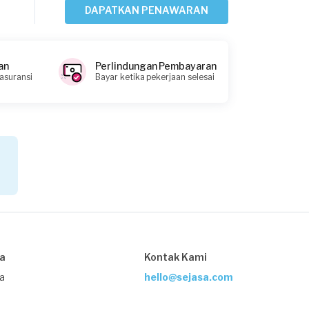
DAPATKAN PENAWARAN
Fikri requested Teralis
Sekitar 2 tahun yang lalu
Depok, Jawa Barat
an
Perlindungan Pembayaran
Request Fulfilled
 asuransi
Bayar ketika pekerjaan selesai
Kurang dari Rp1.000.000
Arby requested Teralis
Lebih dari 2 tahun yang lalu
Bogor Kabupaten, Jawa Barat
Request Fulfilled
Rp2.500.001 - Rp5.000.000
sa
Kontak Kami
ja
hello@sejasa.com
Syifa Atikah D requested Teralis