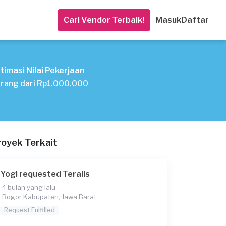
Cari Vendor Terbaik!
Masuk
Daftar
timasi Nilai Pekerjaan
rang dari Rp1.000.000
royek Terkait
Yogi requested Teralis
4 bulan yang lalu
Bogor Kabupaten, Jawa Barat
Request Fulfilled