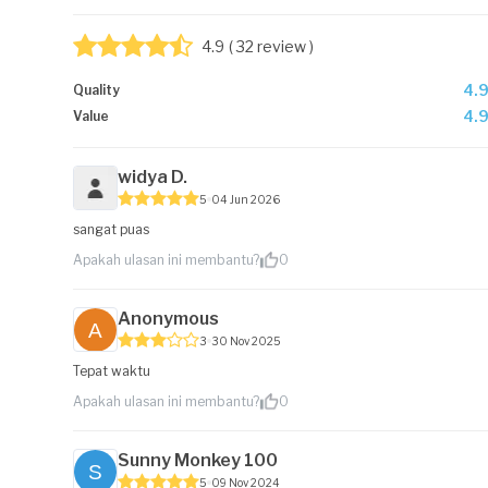
4.9
( 32 review )
4.
Quality
4.
Value
widya D.
5
04 Jun 2026
sangat puas
Apakah ulasan ini membantu?
0
Anonymous
3
30 Nov 2025
Tepat waktu
Apakah ulasan ini membantu?
0
Sunny Monkey 100
5
09 Nov 2024