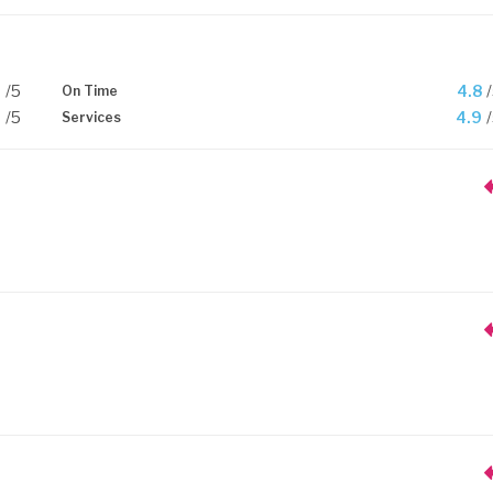
9
/5
4.8
On Time
9
/5
4.9
Services