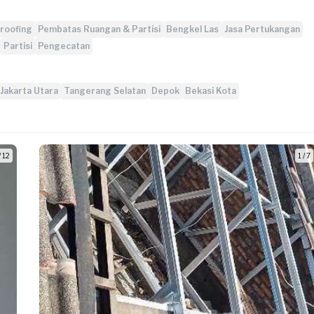
roofing
Pembatas Ruangan & Partisi
Bengkel Las
Jasa Pertukangan
Partisi
Pengecatan
Jakarta Utara
Tangerang Selatan
Depok
Bekasi Kota
/ 12
1 / 7