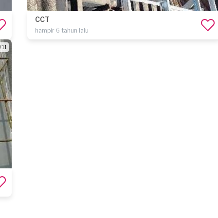
CCT
hampir 6 tahun lalu
/ 11