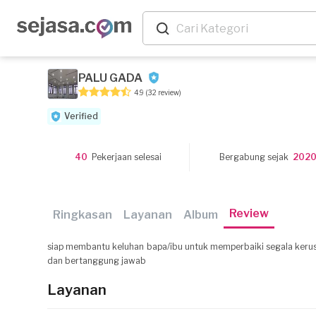
PALU GADA
4.9
(32 review)
Verified
40
Pekerjaan selesai
Bergabung sejak
202
Review
Ringkasan
Layanan
Album
siap membantu keluhan bapa/ibu untuk memperbaiki segala kerus
dan bertanggung jawab
Layanan