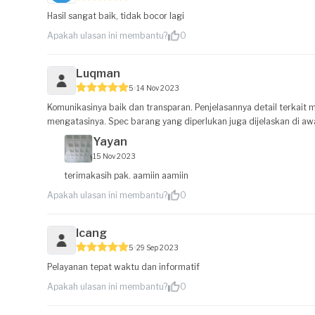
Hasil sangat baik, tidak bocor lagi
Apakah ulasan ini membantu?
0
Luqman
5
14 Nov 2023
Komunikasinya baik dan transparan. Penjelasannya detail terkait
mengatasinya. Spec barang yang diperlukan juga dijelaskan di awa
Yayan
15 Nov 2023
terimakasih pak. aamiin aamiin
Apakah ulasan ini membantu?
0
Icang
5
29 Sep 2023
Pelayanan tepat waktu dan informatif
Apakah ulasan ini membantu?
0