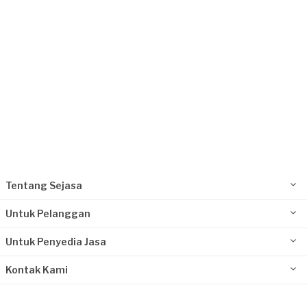
Kurang dari Rp1.000.000
Pt Citra Selaras Solusi requested Teralis
9 bulan yang lalu
Jakarta Barat, Jakarta
Request Fulfilled
Rp1.000.001 - Rp2.500.000
Tentang Sejasa
Untuk Pelanggan
Untuk Penyedia Jasa
Kontak Kami