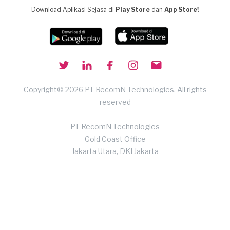
Download Aplikasi Sejasa di
Play Store
dan
App Store!
Copyright© 2026 PT RecomN Technologies, All rights
reserved
PT RecomN Technologies
Gold Coast Office
Jakarta Utara, DKI Jakarta