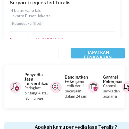
Suryanti requested Teralis
4 bulan yang lalu
Jakarta Pusat, Jakarta
Request Fulfilled
Kurang dari Rp1.000.000
DAPATKAN
PENAWARAN
Fikriyah Rahayuni requested Teralis
5 bulan yang lalu
Jakarta Selatan, Jakarta
Penyedia
Bandingkan
Garansi
Jasa
Request Fulfilled
Pekerjaan
Pekerjaan
Terverifikasi
Lebih dari 4
Garansi
Peringkat
pekerjaan
servis dan
bintang 4 atau
Kurang dari Rp1.000.000
dalam 24 jam
asuransi
lebih tinggi
Glen requested Teralis
7 bulan yang lalu
Apakah kamu penyedia jasa Teralis ?
Jakarta Selatan, Jakarta