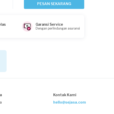
6 hari yang lalu
PESAN SEKARANG
Tangerang Kabupaten, Banten
Request Fulfilled
elas
Garansi Service
Dengan perlindungan asuransi
Nova requested Sofa Cleaning
6 hari yang lalu
Tangerang Kota, Banten
Request Fulfilled
Richard requested Sofa Cleaning
7 hari yang lalu
sa
Kontak Kami
Tangerang Kota, Banten
Request Fulfilled
ja
hello@sejasa.com