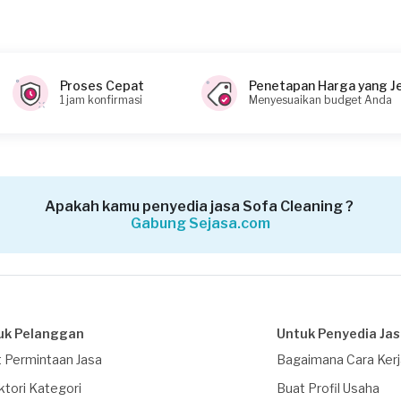
Proses Cepat
Penetapan Harga yang J
1 jam konfirmasi
Menyesuaikan budget Anda
Apakah kamu penyedia jasa Sofa Cleaning ?
Gabung Sejasa.com
uk Pelanggan
Untuk Penyedia Ja
 Permintaan Jasa
Bagaimana Cara Ker
ktori Kategori
Buat Profil Usaha