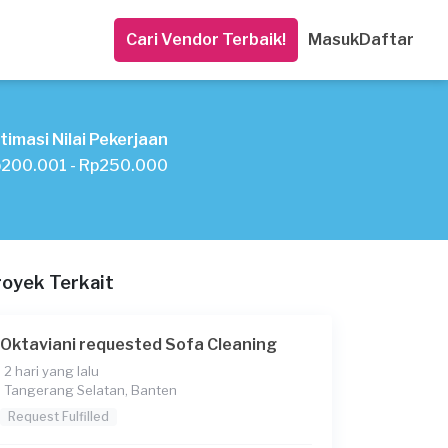
Cari Vendor Terbaik!
Masuk
Daftar
timasi Nilai Pekerjaan
200.001 - Rp250.000
royek Terkait
Oktaviani requested Sofa Cleaning
2 hari yang lalu
Tangerang Selatan, Banten
Request Fulfilled