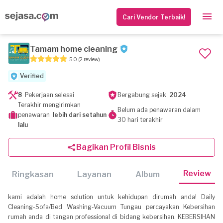
Cari Vendor Terbaik!
Tamam home cleaning
5.0
(2 review)
Verified
8
Pekerjaan selesai
Bergabung sejak
2024
Terakhir mengirimkan
Belum ada penawaran dalam
penawaran
lebih dari setahun
30 hari terakhir
lalu
Bagikan Profil Bisnis
Review
Ringkasan
Layanan
Album
kami adalah home solution untuk kehidupan dirumah anda! Daily
Cleaning-Sofa/Bed Washing-Vacuum Tungau percayakan Kebersihan
rumah anda di tangan professional di bidang kebersihan. KEBERSIHAN