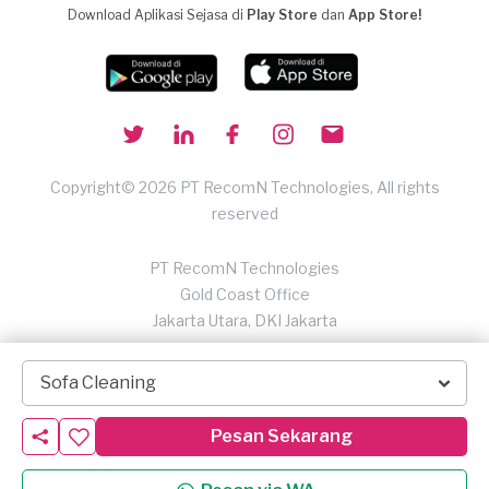
Download Aplikasi Sejasa di
Play Store
dan
App Store!
Copyright© 2026 PT RecomN Technologies, All rights
reserved
PT RecomN Technologies
Gold Coast Office
Jakarta Utara, DKI Jakarta
Sofa Cleaning
Pesan Sekarang