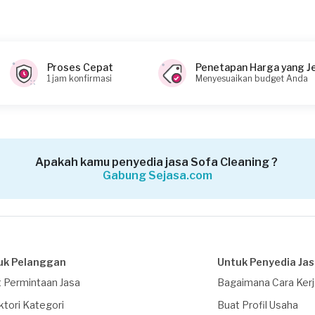
Proses Cepat
Penetapan Harga yang J
1 jam konfirmasi
Menyesuaikan budget Anda
Apakah kamu penyedia jasa Sofa Cleaning ?
Gabung Sejasa.com
uk Pelanggan
Untuk Penyedia Ja
 Permintaan Jasa
Bagaimana Cara Ker
ktori Kategori
Buat Profil Usaha