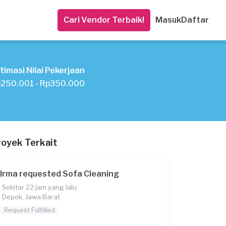
Cari Vendor Terbaik!
Masuk
Daftar
timasi Nilai Pekerjaan
250.001 - Rp350.000
royek Terkait
Irma requested Sofa Cleaning
Sekitar 22 jam yang lalu
Depok, Jawa Barat
Request Fulfilled