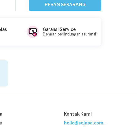
Depok, Jawa Barat
PESAN SEKARANG
Request Fulfilled
elas
Garansi Service
Dengan perlindungan asuransi
Lucku Sonang requested Sofa Cleaning
4 hari yang lalu
Bekasi Kota, Jawa Barat
Request Fulfilled
Evie requested Sofa Cleaning
5 hari yang lalu
Bekasi Kota, Jawa Barat
sa
Kontak Kami
Request Fulfilled
ja
hello@sejasa.com