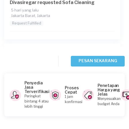
Divasiregar requested Sofa Cleaning
5 hari yang lalu
Jakarta Barat, Jakarta
Request Fulfilled
Septian requested Sofa Cleaning
5 hari yang lalu
PESAN SEKARANG
Jakarta Selatan, Jakarta
Request Fulfilled
Penyedia
Penetapan
Jasa
Proses
Harga yang
Terverifikasi
Cepat
Jelas
Peringkat
1 jam
Menyesuaikan
Aske requested Sofa Cleaning
bintang 4 atau
konfirmasi
budget Anda
lebih tinggi
7 hari yang lalu
Jakarta Timur, Jakarta
Request Fulfilled