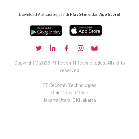
Download Aplikasi Sejasa di
Play Store
dan
App Store!
Copyright© 2026 PT RecomN Technologies, All rights
reserved
PT RecomN Technologies
Gold Coast Office
Jakarta Utara, DKI Jakarta