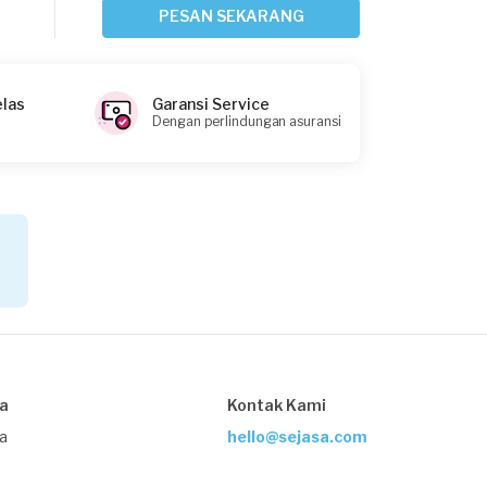
5 hari yang lalu
PESAN SEKARANG
Tangerang Kabupaten, Banten
Request Fulfilled
elas
Garansi Service
Dengan perlindungan asuransi
Nova requested Sofa Cleaning
5 hari yang lalu
Tangerang Kota, Banten
Request Fulfilled
Richard requested Sofa Cleaning
6 hari yang lalu
sa
Kontak Kami
Tangerang Kota, Banten
Request Fulfilled
ja
hello@sejasa.com