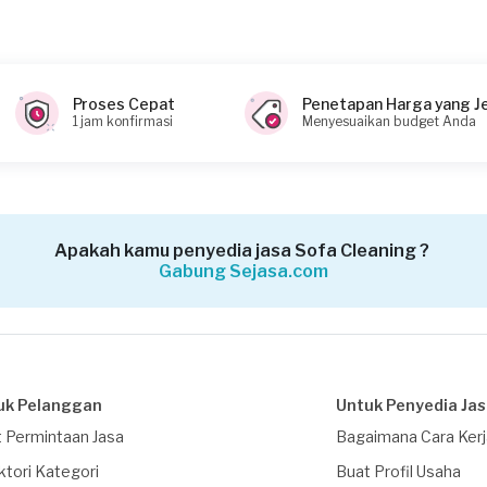
Proses Cepat
Penetapan Harga yang J
1 jam konfirmasi
Menyesuaikan budget Anda
Apakah kamu penyedia jasa Sofa Cleaning ?
Gabung Sejasa.com
uk Pelanggan
Untuk Penyedia Ja
 Permintaan Jasa
Bagaimana Cara Ker
ktori Kategori
Buat Profil Usaha