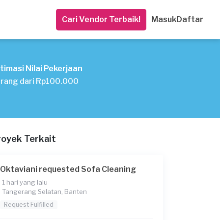
Cari Vendor Terbaik!
Masuk
Daftar
timasi Nilai Pekerjaan
rang dari Rp100.000
royek Terkait
Oktaviani requested Sofa Cleaning
1 hari yang lalu
Tangerang Selatan, Banten
Request Fulfilled