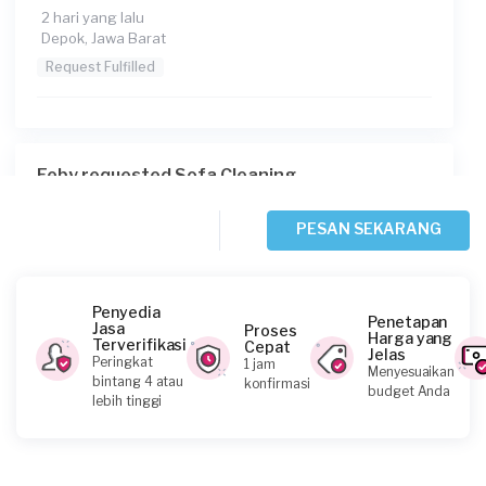
2 hari yang lalu
Depok, Jawa Barat
Request Fulfilled
Feby requested Sofa Cleaning
2 hari yang lalu
Depok, Jawa Barat
PESAN SEKARANG
Request Fulfilled
Penyedia
Penetapan
Jasa
Proses
Harga yang
Terverifikasi
Cepat
Jelas
Lucku Sonang requested Sofa Cleaning
Peringkat
1 jam
Menyesuaikan
bintang 4 atau
konfirmasi
4 hari yang lalu
budget Anda
lebih tinggi
Bekasi Kota, Jawa Barat
Request Fulfilled