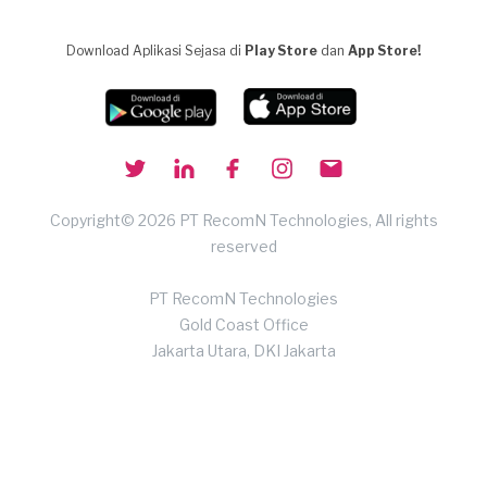
Download Aplikasi Sejasa di
Play Store
dan
App Store!
Copyright© 2026 PT RecomN Technologies, All rights
reserved
PT RecomN Technologies
Gold Coast Office
Jakarta Utara, DKI Jakarta