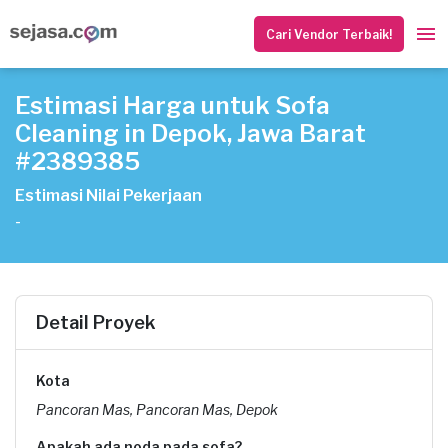
Cari Vendor Terbaik!
Estimasi Harga untuk Sofa
Cleaning in Depok, Jawa Barat
#2389385
Estimasi Nilai Pekerjaan
-
Detail Proyek
Kota
Pancoran Mas, Pancoran Mas, Depok
Apakah ada noda pada sofa?