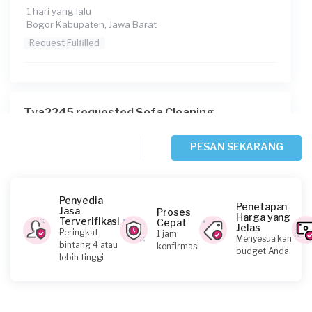
1 hari yang lalu
Bogor Kabupaten, Jawa Barat
Request Fulfilled
Tya2245 requested Sofa Cleaning
1 hari yang lalu
Depok, Jawa Barat
PESAN SEKARANG
Request Fulfilled
Penyedia
Penetapan
Jasa
Proses
Harga yang
Terverifikasi
Cepat
Jelas
Arif requested Sofa Cleaning
Peringkat
1 jam
Menyesuaikan
bintang 4 atau
konfirmasi
2 hari yang lalu
budget Anda
lebih tinggi
Bogor Kabupaten, Jawa Barat
Request Fulfilled