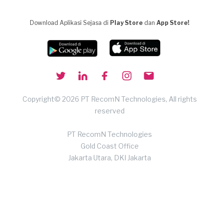
Download Aplikasi Sejasa di
Play Store
dan
App Store!
Copyright© 2026 PT RecomN Technologies, All rights
reserved
PT RecomN Technologies
Gold Coast Office
Jakarta Utara, DKI Jakarta