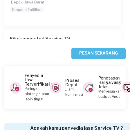
Depok, Jawa Barat
Request Fulfilled
Kiky requested Service TV
2 hari yang lalu
Bogor Kabupaten, Jawa Barat
PESAN SEKARANG
Request Fulfilled
Penyedia
Penetapan
Jasa
Proses
Harga yang
Terverifikasi
Cepat
Jelas
Abdul Oma requested Service TV
Peringkat
1 jam
Menyesuaikan
bintang 4 atau
konfirmasi
2 hari yang lalu
budget Anda
lebih tinggi
Bekasi Kota, Jawa Barat
Request Fulfilled
Apakah kamu penyedia jasa Service TV ?