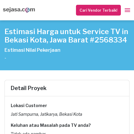
Cari Vendor Terbaik!
Estimasi Harga untuk Service TV in
Bekasi Kota, Jawa Barat #2568334
Estimasi Nilai Pekerjaan
-
Detail Proyek
Lokasi Customer
Jati Sampurna, Jatikarya, Bekasi Kota
Keluhan atau Masalah pada TV anda?
Tidak ada gambar