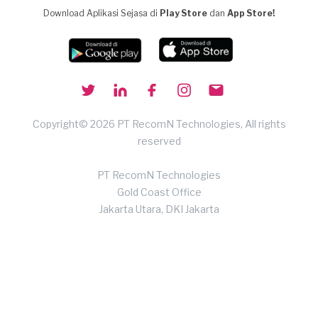
Download Aplikasi Sejasa di
Play Store
dan
App Store!
Copyright© 2026 PT RecomN Technologies, All rights
reserved
PT RecomN Technologies
Gold Coast Office
Jakarta Utara, DKI Jakarta