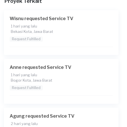
Proyek Terkait
Kecamatan atau Kelurahan (Bukan Alamat Lengkap)
Informasi tambahan
Wisnu requested Service TV
tv tidak ada gambar gelap tapi ada suara. laau mati total.
1 hari yang lalu
Upload gambar untuk membantu kami memahami
Bekasi Kota, Jawa Barat
keinginan anda
Request Fulfilled
Anne requested Service TV
1 hari yang lalu
Bogor Kota, Jawa Barat
Request Fulfilled
Agung requested Service TV
2 hari yang lalu