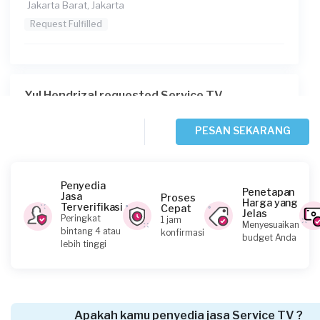
Jakarta Barat, Jakarta
Request Fulfilled
Yul Hendrizal requested Service TV
1 hari yang lalu
Jakarta Pusat, Jakarta
PESAN SEKARANG
Request Fulfilled
Penyedia
Penetapan
Jasa
Proses
Harga yang
Terverifikasi
Cepat
Jelas
Owen List requested Service TV
Peringkat
1 jam
Menyesuaikan
bintang 4 atau
konfirmasi
2 hari yang lalu
budget Anda
lebih tinggi
Jakarta Barat, Jakarta
Request Fulfilled
Apakah kamu penyedia jasa Service TV ?