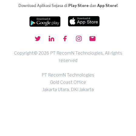
Download Aplikasi Sejasa di
Play Store
dan
App Store!
Copyright© 2026 PT RecomN Technologies, All rights
reserved
PT RecomN Technologies
Gold Coast Office
Jakarta Utara, DKI Jakarta