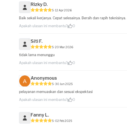
Rizky D.
5
12 Apr 2026
Baik sekali kerjanya. Cepat selesainya. Bersih dan rapih teknisinya
Apakah ulasan ini membantu?
0
Siti F.
5
20 Mar 2026
tidak lama menunggu
Apakah ulasan ini membantu?
0
Anonymous
5
30 Jun 2025
pelayanan memuaskan dan sesuai ekspektasi
Apakah ulasan ini membantu?
0
Fanny L.
5
02 Feb 2025