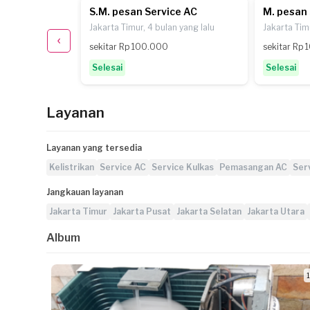
e AC
S.M. pesan Service AC
M. pesan 
yang lalu
Jakarta Timur, 4 bulan yang lalu
Jakarta Timu
sekitar Rp 100.000
sekitar Rp
Selesai
Selesai
Layanan
Layanan yang tersedia
Kelistrikan
Service AC
Service Kulkas
Pemasangan AC
Ser
Jangkauan layanan
Jakarta Timur
Jakarta Pusat
Jakarta Selatan
Jakarta Utara
Album
1