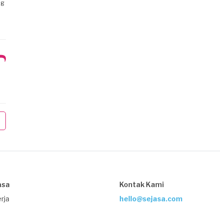
jg
asa
Kontak Kami
rja
hello@sejasa.com