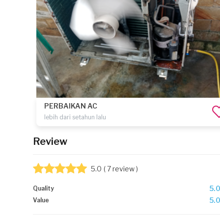
PERBAIKAN AC
lebih dari setahun lalu
Review
5.0
( 7 review )
5.
Quality
5.
Value