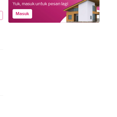
Yuk, masuk untuk pesan lagi
.H. pesan Service AC
F. pesan Service AC
karta Timur, 4 bulan yang lalu
Jakarta Timur, 4 bulan yang lalu
Masuk
kitar Rp 100.000
sekitar Rp 100.000
elesai
Selesai