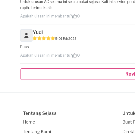
Untuk urusan AC selama ini selalu pakai sejasa. Kali ini service pe
rapih. Terima kasih
Apakah ulasan ini membantu?
0
Yudi
5
01 Feb 2025
Puas
Apakah ulasan ini membantu?
0
Rev
Tentang Sejasa
Untuk
Home
Buat 
Tentang Kami
Direkt