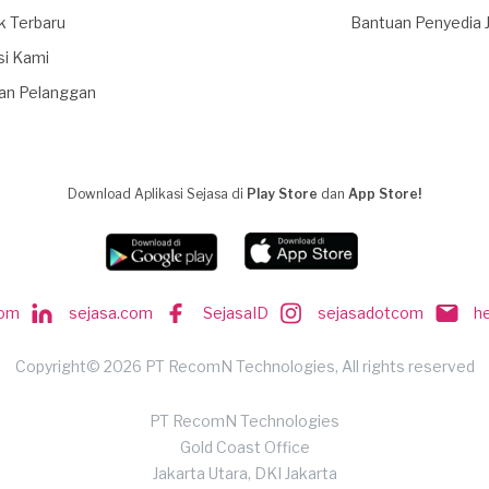
k Terbaru
Bantuan Penyedia 
si Kami
an Pelanggan
Download Aplikasi Sejasa di
Play Store
dan
App Store!
com
sejasa.com
SejasaID
sejasadotcom
h
Copyright© 2026 PT RecomN Technologies, All rights reserved
PT RecomN Technologies
Gold Coast Office
Jakarta Utara, DKI Jakarta