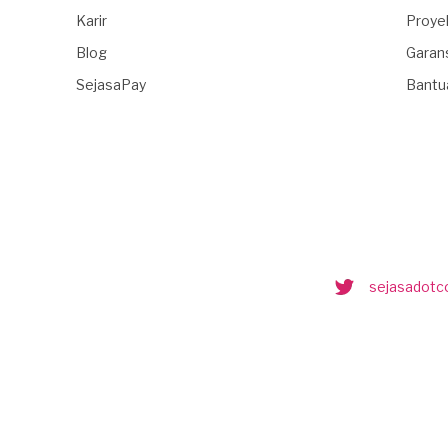
Karir
Proye
Blog
Garan
SejasaPay
Bantu
sejasadot