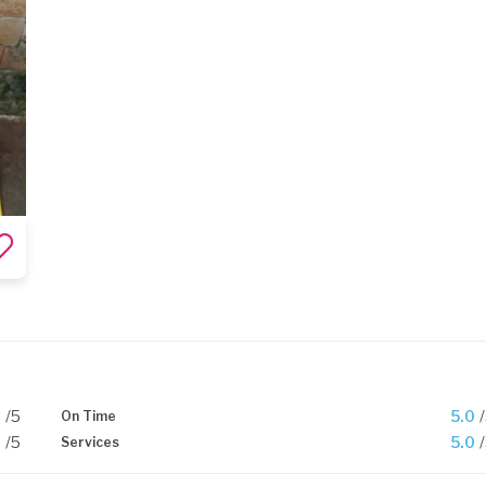
0
/5
5.0
On Time
0
/5
5.0
Services