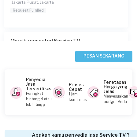
Jakarta Pusat, Jakarta
Request Fulfilled
Mursih requested Service TV
Sekitar 17 jam yang lalu
Jakarta Barat, Jakarta
PESAN SEKARANG
Request Fulfilled
Penyedia
Penetapan
Jasa
Proses
Harga yang
Terverifikasi
Cepat
Jelas
Kuswanto requested Service TV
Peringkat
1 jam
Menyesuaikan
bintang 4 atau
konfirmasi
Sekitar 18 jam yang lalu
budget Anda
lebih tinggi
Jakarta Barat, Jakarta
Request Fulfilled
Apakah kamu penyedia jasa Service TV ?