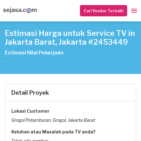
Cari Vendor Terbaik!
Estimasi Harga untuk Service TV in
Jakarta Barat, Jakarta #2453449
Estimasi Nilai Pekerjaan
-
Detail Proyek
Lokasi Customer
Grogol Petamburan, Grogol, Jakarta Barat
Keluhan atau Masalah pada TV anda?
Tidak ada gambar