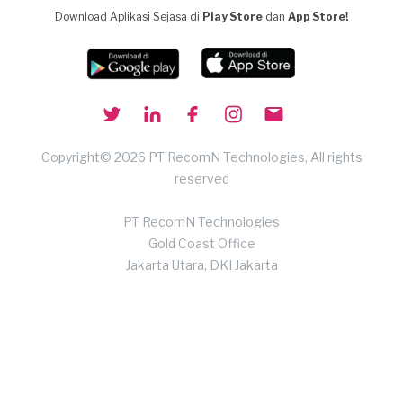
Download Aplikasi Sejasa di
Play Store
dan
App Store!
Copyright© 2026 PT RecomN Technologies, All rights
reserved
PT RecomN Technologies
Gold Coast Office
Jakarta Utara, DKI Jakarta