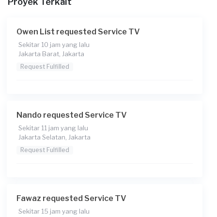
Proyek Terkait
sepertinya lampu belakang mati (lagi) diterawang terlihat
gambarnya
Owen List requested Service TV
Upload gambar untuk membantu kami memahami
Sekitar 10 jam yang lalu
keinginan anda
Jakarta Barat, Jakarta
Request Fulfilled
Nando requested Service TV
Sekitar 11 jam yang lalu
Jakarta Selatan, Jakarta
Request Fulfilled
Fawaz requested Service TV
Sekitar 15 jam yang lalu