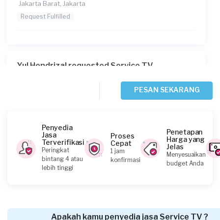
Jakarta Barat, Jakarta
Request Fulfilled
Yul Hendrizal requested Service TV
1 hari yang lalu
Jakarta Pusat, Jakarta
PESAN SEKARANG
Request Fulfilled
Penyedia
Penetapan
Jasa
Proses
Harga yang
Terverifikasi
Cepat
Jelas
Owen List requested Service TV
Peringkat
1 jam
Menyesuaikan
bintang 4 atau
konfirmasi
2 hari yang lalu
budget Anda
lebih tinggi
Jakarta Barat, Jakarta
Request Fulfilled
Apakah kamu penyedia jasa Service TV ?