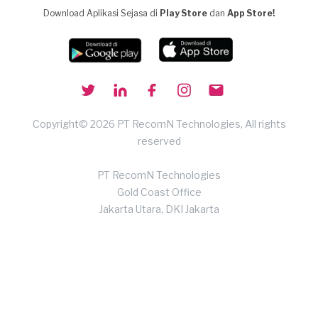
Download Aplikasi Sejasa di
Play Store
dan
App Store!
Copyright© 2026 PT RecomN Technologies, All rights
reserved
PT RecomN Technologies
Gold Coast Office
Jakarta Utara, DKI Jakarta