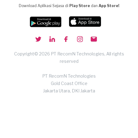
Download Aplikasi Sejasa di
Play Store
dan
App Store!
Copyright© 2026 PT RecomN Technologies, All rights
reserved
PT RecomN Technologies
Gold Coast Office
Jakarta Utara, DKI Jakarta