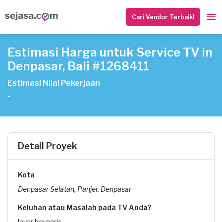
Cari Vendor Terbaik!
Estimasi Harga untuk Service TV in
Denpasar, Bali #1268411
Estimasi Nilai Pekerjaan
-
Detail Proyek
Kota
Denpasar Selatan, Panjer, Denpasar
Keluhan atau Masalah pada TV Anda?
layar bergaris