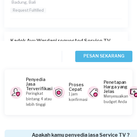
Badung, Bali
Request Fulfilled
Kadek Ayu Wardani requested Service TV
Lebih dari 4 tahun yang lalu
Badung, Bali
PESAN SEKARANG
Request Fulfilled
Penyedia
Penetapan
Jasa
Proses
Harga yang
Terverifikasi
Cepat
Jelas
Mega requested Service TV
Peringkat
1 jam
Menyesuaikan
bintang 4 atau
konfirmasi
Hampir 5 tahun yang lalu
budget Anda
lebih tinggi
Denpasar, Bali
Request Fulfilled
Apakah kamu penyedia jasa Service TV ?