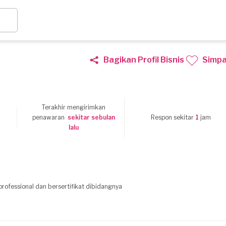
Bagikan Profil Bisnis
Simp
Terakhir mengirimkan
penawaran
sekitar sebulan
Respon sekitar
1
jam
lalu
rofessional dan bersertifikat dibidangnya