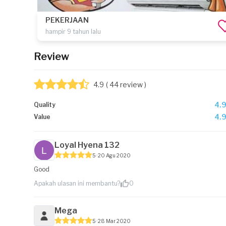
PEKERJAAN
hampir 9 tahun lalu
Review
4.9
( 44 review )
4.
Quality
4.
Value
Loyal Hyena 132
5
20 Agu 2020
Good
Apakah ulasan ini membantu?
0
Mega
5
28 Mar 2020