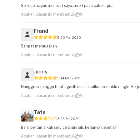
Service bagus menurut saya...next pasti pake lagi...
Apakah ulasan ini membantu?
0
Frand
5
20 Mar 2020
Sangat memuaskan
Apakah ulasan ini membantu?
0
Junny
5
14 Mar 2020
Nunggu seminggu buat ngasih ulasan.kulkas semakin dingin. Kerja
Apakah ulasan ini membantu?
0
Tata
3
25 Feb 2020
Baru pertama kali service disini sih, kerjanya cepet sih
Apakah ulasan ini membantu?
0