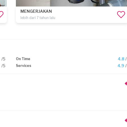
MENGERJAKAN
lebih dari 7 tahun lalu
9
/5
4.8
On Time
9
/5
4.9
Services