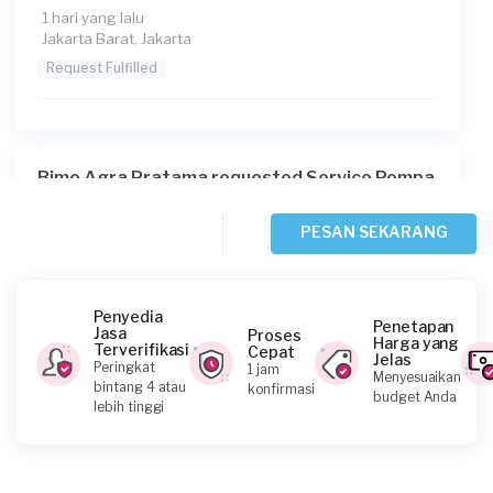
1 hari yang lalu
Jakarta Barat, Jakarta
Request Fulfilled
Bimo Agra Pratama requested Service Pompa
Air
2 hari yang lalu
PESAN SEKARANG
Jakarta Timur, Jakarta
Request Fulfilled
Penyedia
Penetapan
Jasa
Proses
Harga yang
Terverifikasi
Cepat
Jelas
Peringkat
1 jam
Menyesuaikan
Randy requested Service Pompa Air
bintang 4 atau
konfirmasi
budget Anda
lebih tinggi
2 hari yang lalu
Jakarta Utara, Jakarta
Request Fulfilled