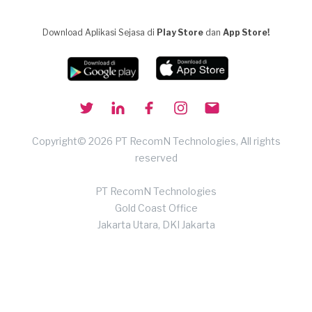
Download Aplikasi Sejasa di
Play Store
dan
App Store!
Copyright© 2026 PT RecomN Technologies, All rights
reserved
PT RecomN Technologies
Gold Coast Office
Jakarta Utara, DKI Jakarta