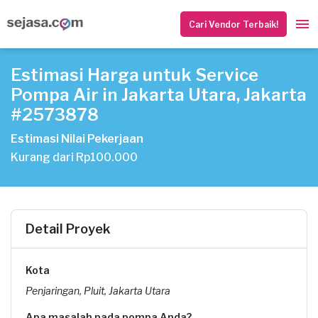
Cari Vendor Terbaik!
Estimasi Harga untuk Service
Pompa Air in Jakarta Utara, Jakarta
#2573878
Estimasi Nilai Pekerjaan
Kurang dari Rp100.000
Detail Proyek
Kota
Penjaringan, Pluit, Jakarta Utara
Apa masalah pada pompa Anda?