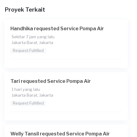
Proyek Terkait
Pada pukul berapa Anda membutuhkan layanan?
13:00
Handhika requested Service Pompa Air
Berapa budget total untuk layanan ini?
Sekitar 7 jam yang lalu
Rp75.000 + Rp11.000 (biaya layanan) + Rp3.850 (biaya
Jakarta Barat, Jakarta
Transaksi)
Request Fulfilled
Tari requested Service Pompa Air
1 hari yang lalu
Jakarta Barat, Jakarta
Request Fulfilled
Welly Tansil requested Service Pompa Air