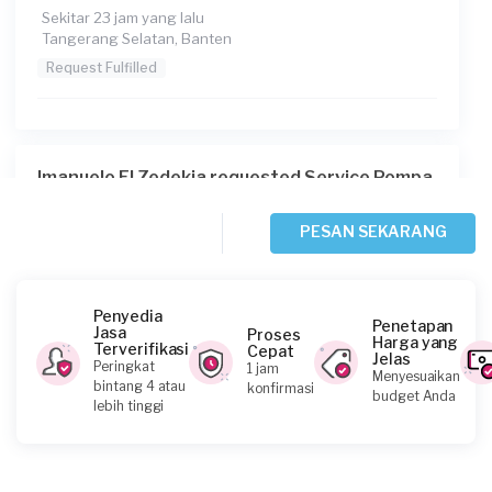
Sekitar 23 jam yang lalu
Tangerang Selatan, Banten
Request Fulfilled
Imanuelo El Zedekia requested Service Pompa
Air
1 hari yang lalu
PESAN SEKARANG
Tangerang Kabupaten, Banten
Request Fulfilled
Penyedia
Penetapan
Jasa
Proses
Harga yang
Terverifikasi
Cepat
Jelas
Peringkat
1 jam
Menyesuaikan
Fronita requested Service Pompa Air
bintang 4 atau
konfirmasi
budget Anda
lebih tinggi
2 hari yang lalu
Tangerang Kabupaten, Banten
Request Fulfilled