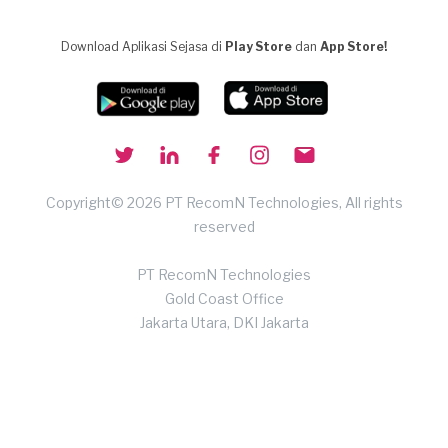
Download Aplikasi Sejasa di
Play Store
dan
App Store!
Copyright© 2026 PT RecomN Technologies, All rights
reserved
PT RecomN Technologies
Gold Coast Office
Jakarta Utara, DKI Jakarta