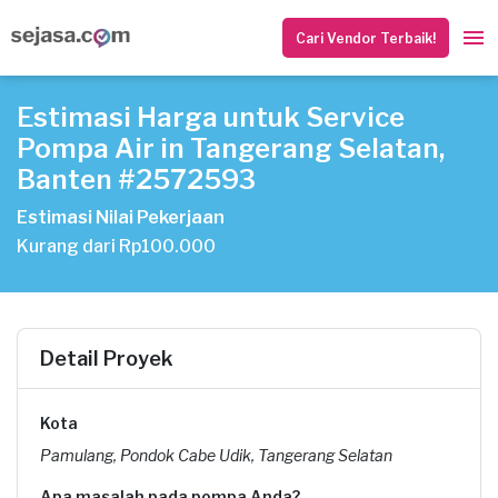
Cari Vendor Terbaik!
Estimasi Harga untuk Service
Pompa Air in Tangerang Selatan,
Banten #2572593
Estimasi Nilai Pekerjaan
Kurang dari Rp100.000
Detail Proyek
Kota
Pamulang, Pondok Cabe Udik, Tangerang Selatan
Apa masalah pada pompa Anda?