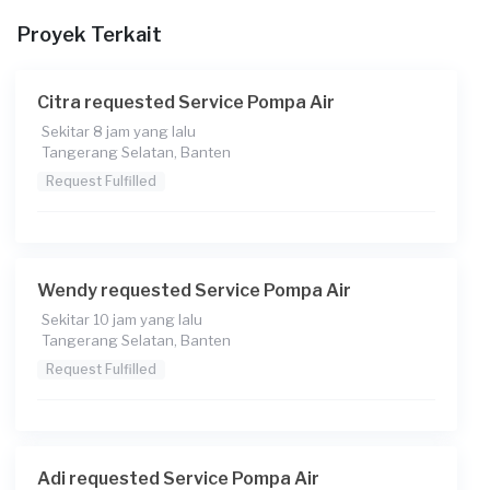
12-06-2026
Proyek Terkait
Pada pukul berapa Anda membutuhkan layanan?
08:00
Citra requested Service Pompa Air
Berapa budget total untuk layanan ini?
Sekitar 8 jam yang lalu
Tangerang Selatan, Banten
Rp75.000 + Rp11.000 (biaya layanan)
Request Fulfilled
Wendy requested Service Pompa Air
Sekitar 10 jam yang lalu
Tangerang Selatan, Banten
Request Fulfilled
Adi requested Service Pompa Air