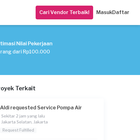
Cari Vendor Terbaik!
Masuk
Daftar
timasi Nilai Pekerjaan
rang dari Rp100.000
royek Terkait
Aldi requested Service Pompa Air
Sekitar 2 jam yang lalu
Jakarta Selatan, Jakarta
Request Fulfilled