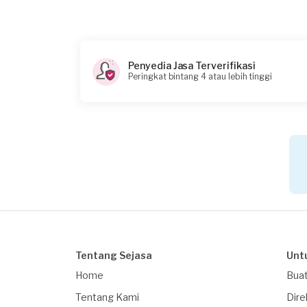
Rp75.000
Catatan
Pipat copot perlu dilem balik aja sama rekat kuat
Penyedia Jasa Terverifikasi
Peringkat bintang 4 atau lebih tinggi
Tentang Sejasa
Unt
Home
Buat
Tentang Kami
Dire