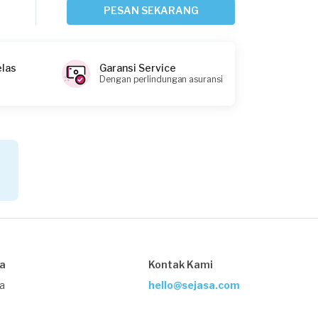
Sekitar 9 jam yang lalu
PESAN SEKARANG
Jakarta Selatan, Jakarta
Request Fulfilled
elas
Garansi Service
Dengan perlindungan asuransi
Handhika requested Service Pompa Air
Sekitar 19 jam yang lalu
Jakarta Barat, Jakarta
Request Fulfilled
Tari requested Service Pompa Air
2 hari yang lalu
sa
Kontak Kami
Jakarta Barat, Jakarta
Request Fulfilled
ja
hello@sejasa.com