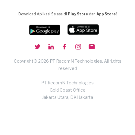
Download Aplikasi Sejasa di
Play Store
dan
App Store!
Copyright© 2026 PT RecomN Technologies, All rights
reserved
PT RecomN Technologies
Gold Coast Office
Jakarta Utara, DKI Jakarta