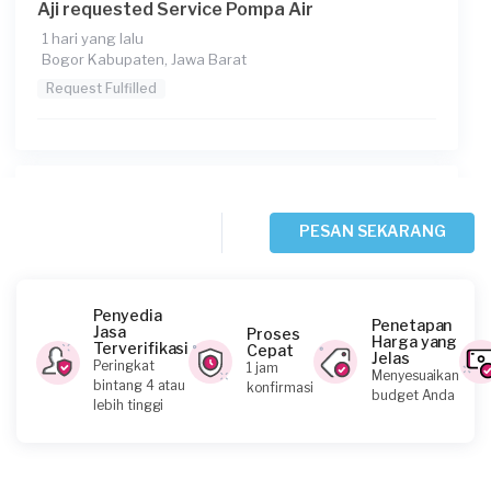
Aji requested Service Pompa Air
1 hari yang lalu
Bogor Kabupaten, Jawa Barat
Request Fulfilled
Octe Reviyanto Nugroho requested Service
Pompa Air
PESAN SEKARANG
1 hari yang lalu
Depok, Jawa Barat
Request Fulfilled
Penyedia
Penetapan
Jasa
Proses
Harga yang
Terverifikasi
Cepat
Jelas
Peringkat
1 jam
Menyesuaikan
bintang 4 atau
konfirmasi
budget Anda
Ibnu Fahmi requested Service Pompa Air
lebih tinggi
1 hari yang lalu
Bogor Kabupaten, Jawa Barat
Request Fulfilled