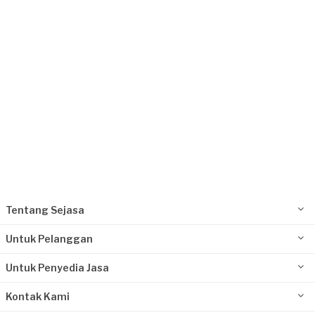
3 hari yang lalu
Bekasi Kota, Jawa Barat
Request Fulfilled
Tentang Sejasa
Untuk Pelanggan
Untuk Penyedia Jasa
Kontak Kami