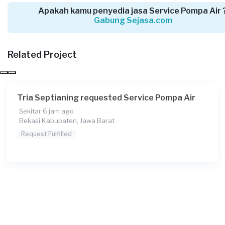
Apakah kamu penyedia jasa Service Pompa Air 
Gabung Sejasa.com
Hardi requested Service Pompa Air
Related Project
2 hari yang lalu
Depok, Jawa Barat
Request Fulfilled
Tria Septianing requested Service Pompa Air
Sekitar 6 jam ago
Bekasi Kabupaten, Jawa Barat
Habibie requested Service Pompa Air
Request Fulfilled
2 hari yang lalu
Bogor Kabupaten, Jawa Barat
Request Fulfilled
Theo requested Service Pompa Air