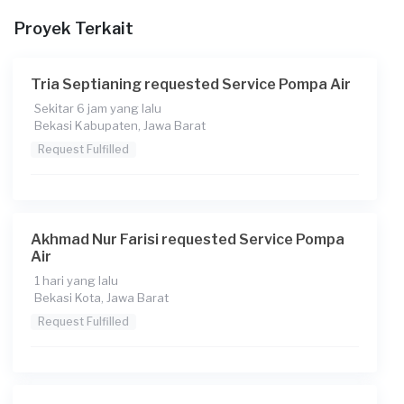
Pada pukul berapa Anda membutuhkan layanan?
Proyek Terkait
19:30
Berapa budget total untuk layanan ini?
Tria Septianing requested Service Pompa Air
Rp450.000 + Rp11.000 (biaya layanan) + Rp8.307 (biaya
Sekitar 6 jam yang lalu
Transaksi)
Bekasi Kabupaten, Jawa Barat
Request Fulfilled
Akhmad Nur Farisi requested Service Pompa
Air
1 hari yang lalu
Bekasi Kota, Jawa Barat
Request Fulfilled