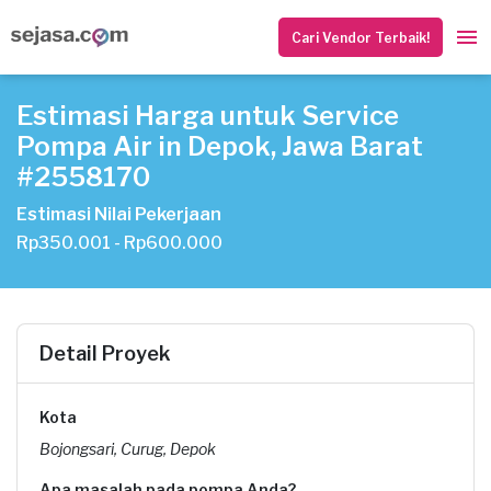
Cari Vendor Terbaik!
Estimasi Harga untuk Service
Pompa Air in Depok, Jawa Barat
#2558170
Estimasi Nilai Pekerjaan
Rp350.001 - Rp600.000
Detail Proyek
Kota
Bojongsari, Curug, Depok
Apa masalah pada pompa Anda?