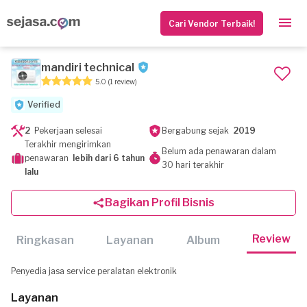
Cari Vendor Terbaik!
mandiri technical
5.0
(1 review)
Verified
2
Pekerjaan selesai
Bergabung sejak
2019
Terakhir mengirimkan
Belum ada penawaran dalam
penawaran
lebih dari 6 tahun
30 hari terakhir
lalu
Bagikan Profil Bisnis
Review
Ringkasan
Layanan
Album
Penyedia jasa service peralatan elektronik
Layanan