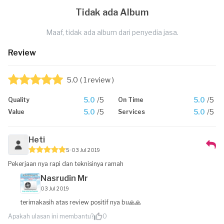
Tidak ada Album
Maaf, tidak ada album dari penyedia jasa.
Review
5.0
( 1 review )
5.0
/5
5.0
/5
Quality
On Time
5.0
/5
5.0
/5
Value
Services
Heti
5
03 Jul 2019
Pekerjaan nya rapi dan teknisinya ramah
Nasrudin Mr
03 Jul 2019
terimakasih atas review positif nya bu🙏🙏
Apakah ulasan ini membantu?
0