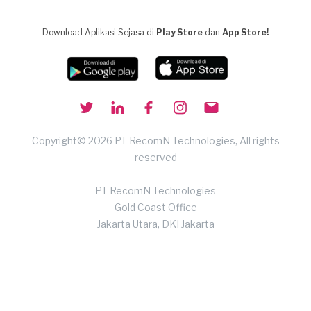
Download Aplikasi Sejasa di
Play Store
dan
App Store!
Copyright© 2026 PT RecomN Technologies, All rights
reserved
PT RecomN Technologies
Gold Coast Office
Jakarta Utara, DKI Jakarta