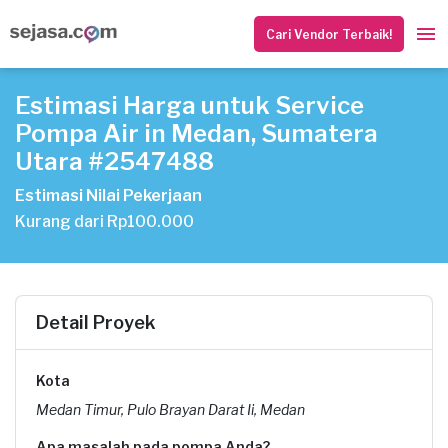
Cari Vendor Terbaik!
Estimasi Harga untuk Service
Pompa Air in Medan, Sumatera
Utara #2547488
Estimasi Nilai Pekerjaan
Kurang dari Rp100.000
Detail Proyek
Kota
Medan Timur, Pulo Brayan Darat Ii, Medan
Apa masalah pada pompa Anda?