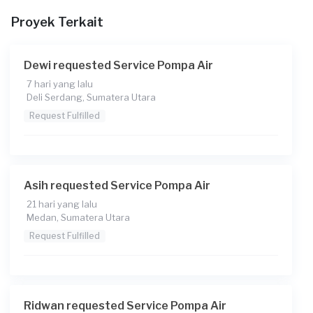
Kapan Anda membutuhkan layanan?
Proyek Terkait
29-04-2026
Pada pukul berapa Anda membutuhkan layanan?
Dewi requested Service Pompa Air
20:00
7 hari yang lalu
Deli Serdang, Sumatera Utara
Berapa budget total untuk layanan ini?
Request Fulfilled
Rp75.000 + Rp11.000 (biaya layanan) + Rp1.407 (biaya
Transaksi)
Asih requested Service Pompa Air
21 hari yang lalu
Medan, Sumatera Utara
Request Fulfilled
Ridwan requested Service Pompa Air