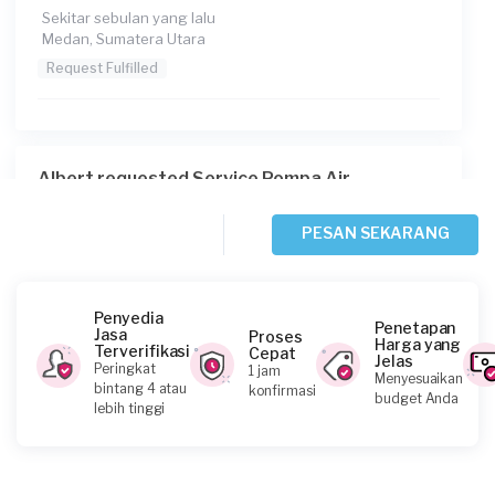
Sekitar sebulan yang lalu
Medan, Sumatera Utara
Request Fulfilled
Albert requested Service Pompa Air
Sekitar 2 bulan yang lalu
Medan, Sumatera Utara
PESAN SEKARANG
Request Fulfilled
Penyedia
Penetapan
Jasa
Proses
Harga yang
Terverifikasi
Cepat
Jelas
Iqbal requested Service Pompa Air
Peringkat
1 jam
Menyesuaikan
bintang 4 atau
konfirmasi
2 bulan yang lalu
budget Anda
lebih tinggi
Medan, Sumatera Utara
Request Fulfilled