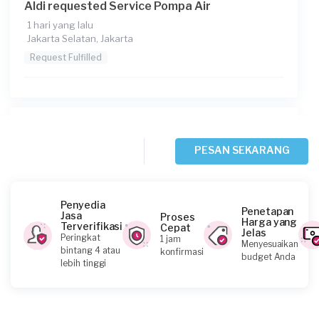
Aldi requested Service Pompa Air
1 hari yang lalu
Jakarta Selatan, Jakarta
Request Fulfilled
Manggala Ryan requested Service Pompa Air
2 hari yang lalu
PESAN SEKARANG
Jakarta Barat, Jakarta
Request Fulfilled
Penyedia
Penetapan
Jasa
Proses
Harga yang
Terverifikasi
Cepat
Jelas
Peringkat
1 jam
Menyesuaikan
Safitri requested Service Pompa Air
bintang 4 atau
konfirmasi
budget Anda
lebih tinggi
2 hari yang lalu
Jakarta Timur, Jakarta
Request Fulfilled