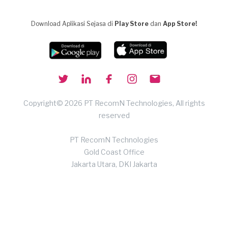
Download Aplikasi Sejasa di
Play Store
dan
App Store!
Copyright© 2026 PT RecomN Technologies, All rights
reserved
PT RecomN Technologies
Gold Coast Office
Jakarta Utara, DKI Jakarta