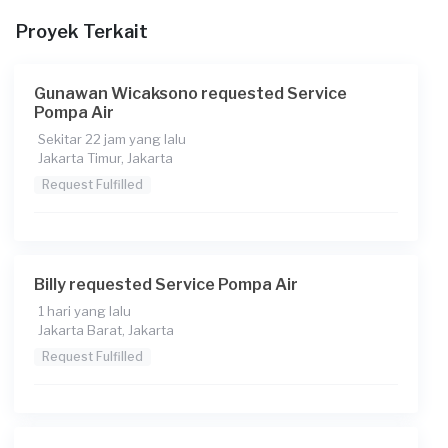
Proyek Terkait
Pada pukul berapa Anda membutuhkan layanan?
11:00
Gunawan Wicaksono requested Service
Berapa budget total untuk layanan ini?
Pompa Air
Rp75.000
Sekitar 22 jam yang lalu
Jakarta Timur, Jakarta
Request Fulfilled
Billy requested Service Pompa Air
1 hari yang lalu
Jakarta Barat, Jakarta
Request Fulfilled