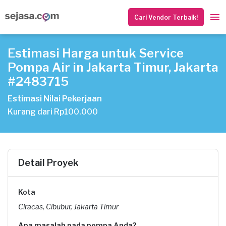
Cari Vendor Terbaik!
Estimasi Harga untuk Service
Pompa Air in Jakarta Timur, Jakarta
#2483715
Estimasi Nilai Pekerjaan
Kurang dari Rp100.000
Detail Proyek
Kota
Ciracas, Cibubur, Jakarta Timur
Apa masalah pada pompa Anda?