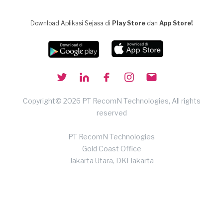
Download Aplikasi Sejasa di
Play Store
dan
App Store!
Copyright© 2026 PT RecomN Technologies, All rights
reserved
PT RecomN Technologies
Gold Coast Office
Jakarta Utara, DKI Jakarta