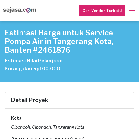
Cari Vendor Terbaik!
Estimasi Harga untuk Service
Pompa Air in Tangerang Kota,
Banten #2461876
Estimasi Nilai Pekerjaan
Kurang dari Rp100.000
Detail Proyek
Kota
Cipondoh, Cipondoh, Tangerang Kota
Apa masalah pada pompa Anda?