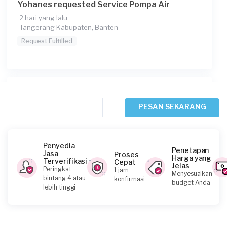
Yohanes requested Service Pompa Air
2 hari yang lalu
Tangerang Kabupaten, Banten
Request Fulfilled
July requested Service Pompa Air
4 hari yang lalu
PESAN SEKARANG
Tangerang Kabupaten, Banten
Request Fulfilled
Penyedia
Penetapan
Jasa
Proses
Harga yang
Terverifikasi
Cepat
Jelas
Peringkat
1 jam
Menyesuaikan
Tubagus Ajie requested Service Pompa Air
bintang 4 atau
konfirmasi
budget Anda
lebih tinggi
4 hari yang lalu
Tangerang Selatan, Banten
Request Fulfilled