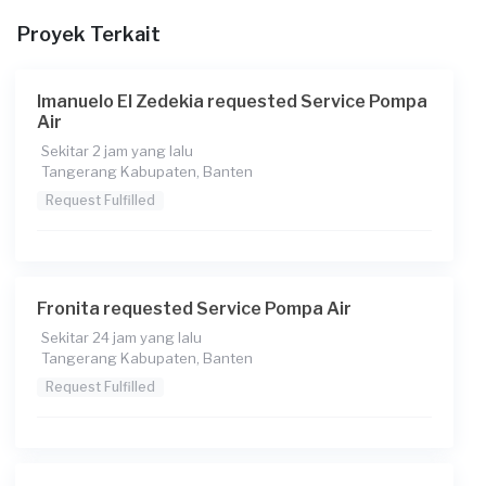
Kapan Anda membutuhkan layanan?
Proyek Terkait
10-12-2025
Pada pukul berapa Anda membutuhkan layanan?
Imanuelo El Zedekia requested Service Pompa
16:00
Air
Sekitar 2 jam yang lalu
Berapa budget total untuk layanan ini?
Tangerang Kabupaten, Banten
Rp75.000 + Rp11.000 (biaya layanan) + Rp3.850 (biaya
Request Fulfilled
Transaksi)
Catatan
Fronita requested Service Pompa Air
Sekitar 24 jam yang lalu
Tangerang Kabupaten, Banten
Request Fulfilled