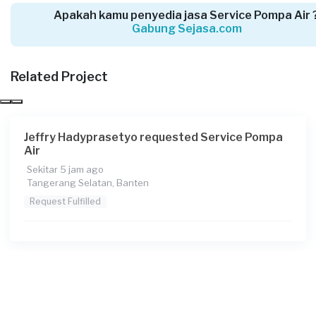
Apakah kamu penyedia jasa Service Pompa Air 
Gabung Sejasa.com
Adi requested Service Pompa Air
Related Project
3 hari yang lalu
Tangerang Selatan, Banten
Request Fulfilled
Jeffry Hadyprasetyo requested Service Pompa
Air
Sekitar 5 jam ago
Tangerang Selatan, Banten
Imanuelo El Zedekia requested Service Pompa
Air
Request Fulfilled
3 hari yang lalu
Tangerang Kabupaten, Banten
Request Fulfilled