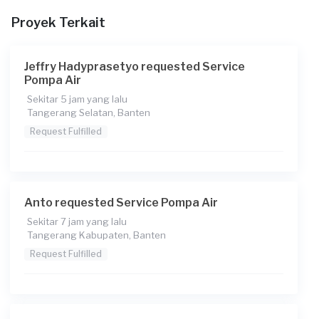
Proyek Terkait
Pada pukul berapa Anda membutuhkan layanan?
17:00
Jeffry Hadyprasetyo requested Service
Berapa budget total untuk layanan ini?
Pompa Air
Rp75.000 + Rp3.850 (biaya Transaksi)
Sekitar 5 jam yang lalu
Tangerang Selatan, Banten
Request Fulfilled
Anto requested Service Pompa Air
Sekitar 7 jam yang lalu
Tangerang Kabupaten, Banten
Request Fulfilled