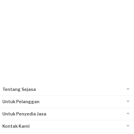
Fronita requested Service Pompa Air
4 hari yang lalu
Tangerang Kabupaten, Banten
Request Fulfilled
Tentang Sejasa
Untuk Pelanggan
Untuk Penyedia Jasa
Kontak Kami