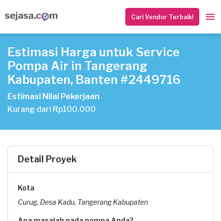
Cari Vendor Terbaik!
Estimasi Harga untuk Service
Pompa Air in Tangerang
Kabupaten, Banten #2449716
Estimasi Nilai Pekerjaan
Kurang dari Rp100.000
Detail Proyek
Kota
Curug, Desa Kadu, Tangerang Kabupaten
Apa masalah pada pompa Anda?