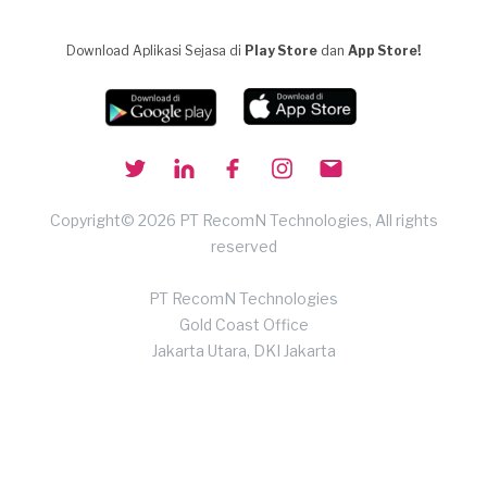
Download Aplikasi Sejasa di
Play Store
dan
App Store!
Copyright© 2026 PT RecomN Technologies, All rights
reserved
PT RecomN Technologies
Gold Coast Office
Jakarta Utara, DKI Jakarta