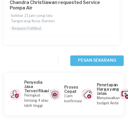
Chandra Christiawan requested Service
Pompa Air
Sekitar 21 jam yang lalu
Tangerang Kota, Banten
Request Fulfilled
Citra requested Service Pompa Air
PESAN SEKARANG
2 hari yang lalu
Tangerang Selatan, Banten
Request Fulfilled
Penyedia
Penetapan
Jasa
Proses
Harga yang
Terverifikasi
Cepat
Jelas
Peringkat
1 jam
Menyesuaikan
bintang 4 atau
konfirmasi
budget Anda
Wendy requested Service Pompa Air
lebih tinggi
2 hari yang lalu
Tangerang Selatan, Banten
Request Fulfilled