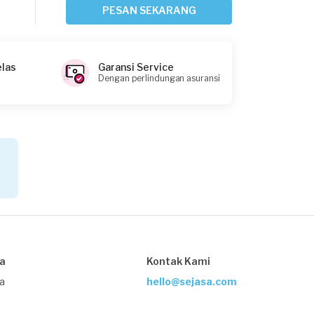
7 hari yang lalu
PESAN SEKARANG
Surabaya, Jawa Timur
Request Fulfilled
elas
Garansi Service
Dengan perlindungan asuransi
Meilinda requested Service Pompa Air
11 hari yang lalu
Surabaya, Jawa Timur
Request Fulfilled
Michael requested Service Pompa Air
19 hari yang lalu
sa
Kontak Kami
Surabaya, Jawa Timur
Request Fulfilled
ja
hello@sejasa.com