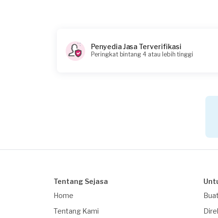
13:00
Berapa budget total untuk layanan ini?
Rp180.000 + Rp11.000 (biaya layanan)
Penyedia Jasa Terverifikasi
Peringkat bintang 4 atau lebih tinggi
Catatan
Tentang Sejasa
Unt
Home
Buat
Tentang Kami
Dire