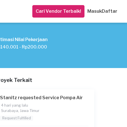
Cari Vendor Terbaik!
Masuk
Daftar
timasi Nilai Pekerjaan
140.001 - Rp200.000
royek Terkait
Stanitz requested Service Pompa Air
4 hari yang lalu
Surabaya, Jawa Timur
Request Fulfilled