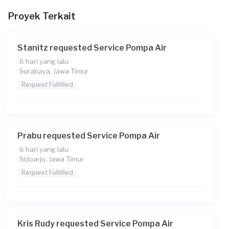
Pada pukul berapa Anda membutuhkan layanan?
Proyek Terkait
11:00
Berapa budget total untuk layanan ini?
Stanitz requested Service Pompa Air
Rp180.000 + Rp11.000 (biaya layanan) + Rp5.539 (biaya
6 hari yang lalu
Transaksi)
Surabaya, Jawa Timur
Catatan
Request Fulfilled
Tolong cek kan dulu dan perbaiki bocornya, jika perlu ganti
pompa akan di aturkan jadwal selanjutnya
Prabu requested Service Pompa Air
6 hari yang lalu
Sidoarjo, Jawa Timur
Request Fulfilled
Kris Rudy requested Service Pompa Air