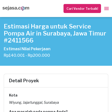
Cari Vendor Terbaik!
Estimasi Harga untuk Service
Pompa Air in Surabaya, Jawa Timur
#2411566
Estimasi Nilai Pekerjaan
Rp140.001 - Rp200.000
Detail Proyek
Kota
Wiyung, Jajartunggal, Surabaya
Apa masalah pada pompa Anda?