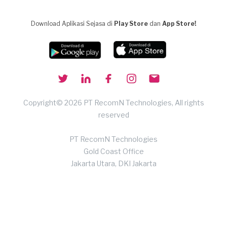
Download Aplikasi Sejasa di
Play Store
dan
App Store!
Copyright© 2026 PT RecomN Technologies, All rights
reserved
PT RecomN Technologies
Gold Coast Office
Jakarta Utara, DKI Jakarta