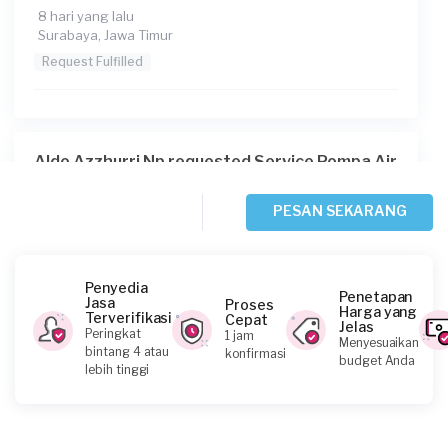
8 hari yang lalu
Surabaya, Jawa Timur
Request Fulfilled
Aldo Azzhurri Np requested Service Pompa Air
9 hari yang lalu
Surabaya, Jawa Timur
PESAN SEKARANG
Request Fulfilled
Penyedia
Penetapan
Jasa
Proses
Harga yang
Terverifikasi
Cepat
Jelas
Meilinda requested Service Pompa Air
Peringkat
1 jam
Menyesuaikan
bintang 4 atau
konfirmasi
13 hari yang lalu
budget Anda
lebih tinggi
Surabaya, Jawa Timur
Request Fulfilled