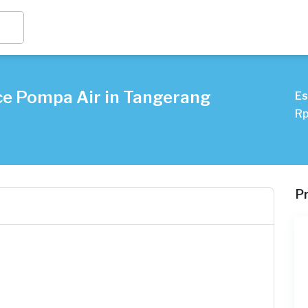
ce Pompa Air in Tangerang
Es
Rp
P