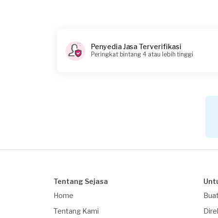
Pada pukul berapa Anda membutuhkan lay
12:30
Berapa budget total untuk layanan ini?
Penyedia Jasa Terverifikasi
Rp255.000 + Rp11.000 (biaya layanan) + Rp3.85
Peringkat bintang 4 atau lebih tinggi
Catatan
pengecekan
Tentang Sejasa
Unt
Home
Buat
Tentang Kami
Dire