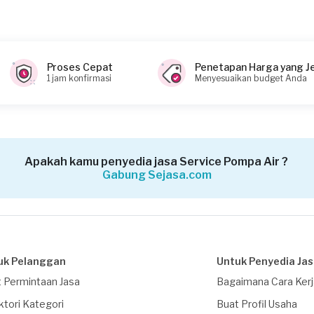
anan?
Proses Cepat
Penetapan Harga yang J
0 (biaya Transaksi)
1 jam konfirmasi
Menyesuaikan budget Anda
Apakah kamu penyedia jasa Service Pompa Air ?
Gabung Sejasa.com
uk Pelanggan
Untuk Penyedia Ja
 Permintaan Jasa
Bagaimana Cara Ker
ktori Kategori
Buat Profil Usaha