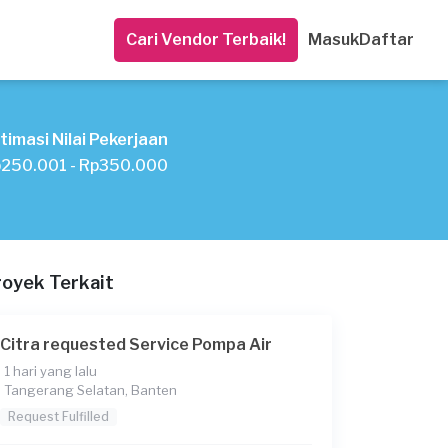
Cari Vendor Terbaik!
Masuk
Daftar
timasi Nilai Pekerjaan
250.001 - Rp350.000
royek Terkait
Citra requested Service Pompa Air
1 hari yang lalu
Tangerang Selatan, Banten
Request Fulfilled