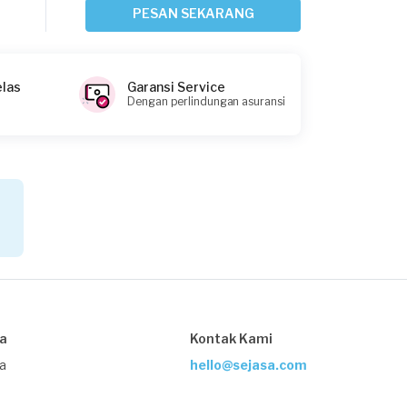
2 hari yang lalu
PESAN SEKARANG
Tangerang Kabupaten, Banten
Request Fulfilled
elas
Garansi Service
Dengan perlindungan asuransi
Fronita requested Service Pompa Air
3 hari yang lalu
Tangerang Kabupaten, Banten
Request Fulfilled
Yohanes requested Service Pompa Air
4 hari yang lalu
sa
Kontak Kami
Tangerang Kabupaten, Banten
Request Fulfilled
ja
hello@sejasa.com