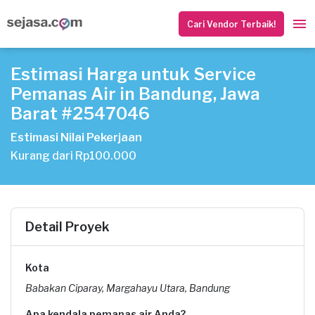
Cari Vendor Terbaik!
Estimasi Harga untuk Service
Pemanas Air in Bandung, Jawa
Barat #2547046
Estimasi Nilai Pekerjaan
Kurang dari Rp100.000
Detail Proyek
Kota
Babakan Ciparay, Margahayu Utara, Bandung
Apa kendala pemanas air Anda?