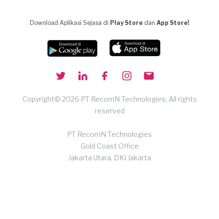
Download Aplikasi Sejasa di
Play Store
dan
App Store!
Copyright© 2026 PT RecomN Technologies, All rights
reserved
PT RecomN Technologies
Gold Coast Office
Jakarta Utara, DKI Jakarta