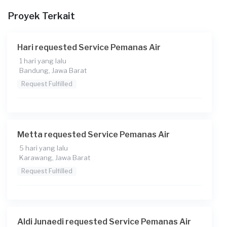
Proyek Terkait
Berapa budget total untuk layanan ini?
Rp85.000 + Rp11.000 (biaya layanan) + Rp1.571 (biaya
Transaksi)
Hari requested Service Pemanas Air
Catatan
1 hari yang lalu
Bandung, Jawa Barat
Water heater tidak berfungsi pagi ini
Request Fulfilled
Metta requested Service Pemanas Air
5 hari yang lalu
Karawang, Jawa Barat
Request Fulfilled
Aldi Junaedi requested Service Pemanas Air