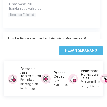
8 hari yang lalu
Bandung, Jawa Barat
Request Fulfilled
Lucky Reza requested Service Pemanas Air
10 hari yang lalu
Bekasi Kota, Jawa Barat
PESAN SEKARANG
Request Fulfilled
Penyedia
Penetapan
Jasa
Proses
Harga yang
Terverifikasi
Cepat
Jelas
Arins requested Service Pemanas Air
Peringkat
1 jam
Menyesuaikan
bintang 4 atau
konfirmasi
11 hari yang lalu
budget Anda
lebih tinggi
Bogor Kabupaten, Jawa Barat
Request Fulfilled