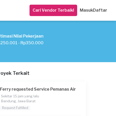
Cari Vendor Terbaik!
Masuk
Daftar
timasi Nilai Pekerjaan
250.001 - Rp350.000
royek Terkait
Ferry requested Service Pemanas Air
Sekitar 15 jam yang lalu
Bandung, Jawa Barat
Request Fulfilled