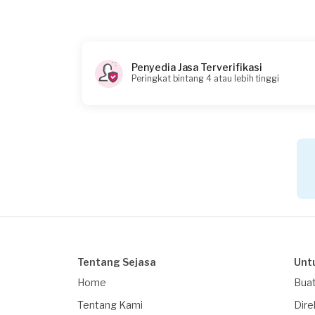
Berapa budget total untuk layanan ini?
Rp335.000 + Rp11.000 (biaya layanan)
Catatan
Penyedia Jasa Terverifikasi
Peringkat bintang 4 atau lebih tinggi
Tentang Sejasa
Unt
Home
Buat
Tentang Kami
Dire