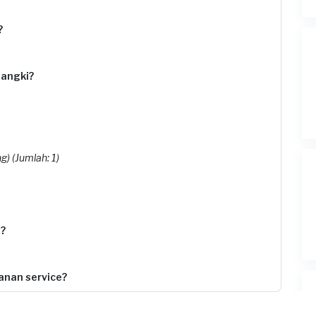
?
angki?
g) (Jumlah: 1)
?
nan service?