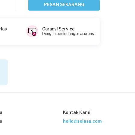
9 hari yang lalu
PESAN SEKARANG
Bandung, Jawa Barat
Request Fulfilled
elas
Garansi Service
Dengan perlindungan asuransi
Lucky Reza requested Service
Pemanas Air
11 hari yang lalu
Bekasi Kota, Jawa Barat
Request Fulfilled
Arins requested Service Pemanas Air
sa
Kontak Kami
13 hari yang lalu
Bogor Kabupaten, Jawa Barat
ja
hello@sejasa.com
Request Fulfilled