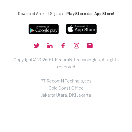
Download Aplikasi Sejasa di
Play Store
dan
App Store!
Copyright© 2026 PT RecomN Technologies, All rights
reserved
PT RecomN Technologies
Gold Coast Office
Jakarta Utara, DKI Jakarta