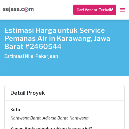
Cari Vendor Terbaik!
Estimasi Harga untuk Service
Pemanas Air in Karawang, Jawa
Barat #2460544
Estimasi Nilai Pekerjaan
-
Detail Proyek
Kota
Karawang Barat, Adiarsa Barat, Karawang
Kapan Anda membutuhkan layanan ini?