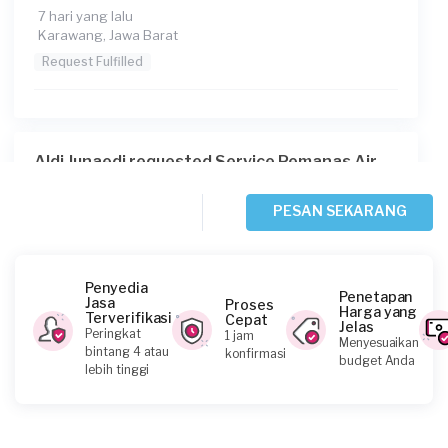
7 hari yang lalu
Karawang, Jawa Barat
Request Fulfilled
Aldi Junaedi requested Service Pemanas Air
10 hari yang lalu
Bandung, Jawa Barat
PESAN SEKARANG
Request Fulfilled
Penyedia
Penetapan
Jasa
Proses
Harga yang
Terverifikasi
Cepat
Jelas
Lucky Reza requested Service Pemanas Air
Peringkat
1 jam
Menyesuaikan
bintang 4 atau
konfirmasi
12 hari yang lalu
budget Anda
lebih tinggi
Bekasi Kota, Jawa Barat
Request Fulfilled