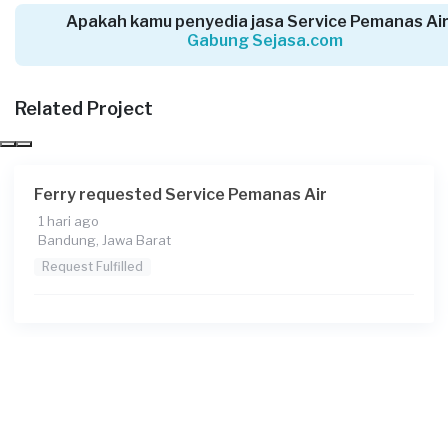
Apakah kamu penyedia jasa Service Pemanas Air
Gabung Sejasa.com
Arins requested Service Pemanas Air
14 hari yang lalu
Bogor Kabupaten, Jawa Barat
Related Project
Request Fulfilled
Ferry requested Service Pemanas Air
1 hari ago
Asan requested Service Pemanas Air
Bandung, Jawa Barat
15 hari yang lalu
Request Fulfilled
Depok, Jawa Barat
Request Fulfilled
Hanie requested Service Pemanas Air
18 hari yang lalu
Bandung, Jawa Barat