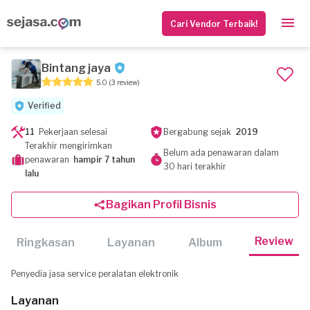
Cari Vendor Terbaik!
Bintang jaya
5.0
(3 review)
Verified
11
Pekerjaan selesai
Bergabung sejak
2019
Terakhir mengirimkan
Belum ada penawaran dalam
penawaran
hampir 7 tahun
30 hari terakhir
lalu
Bagikan Profil Bisnis
Review
Ringkasan
Layanan
Album
Penyedia jasa service peralatan elektronik
Layanan