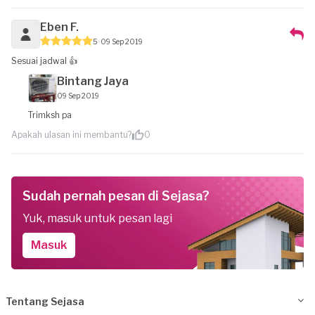
Eben F.
5
09 Sep 2019
Sesuai jadwal 👍
Bintang Jaya
09 Sep 2019
Trimksh pa
Apakah ulasan ini membantu?
0
Sudah pernah pesan di Sejasa?
Yuk, masuk untuk pesan lagi
Masuk
Tentang Sejasa