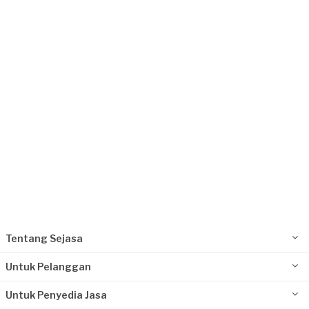
Request Fulfilled
Anthony requested Service Pemanas Air
(MODENA) - In Warranty
2 bulan yang lalu
Jakarta Utara, Jakarta
Request Fulfilled
Tentang Sejasa
Untuk Pelanggan
Untuk Penyedia Jasa