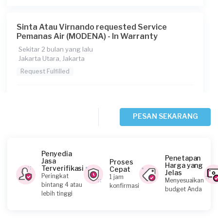
Sinta Atau Virnando requested Service
Pemanas Air (MODENA) - In Warranty
Sekitar 2 bulan yang lalu
Jakarta Utara, Jakarta
Request Fulfilled
PESAN SEKARANG
Janto requested Service Pemanas Air
(MODENA) - In Warranty
Sekitar 2 bulan yang lalu
Jakarta Barat, Jakarta
Penyedia
Penetapan
Jasa
Proses
Request Fulfilled
Harga yang
Terverifikasi
Cepat
Jelas
Peringkat
1 jam
Menyesuaikan
bintang 4 atau
konfirmasi
budget Anda
lebih tinggi
Arjun requested Service Pemanas Air