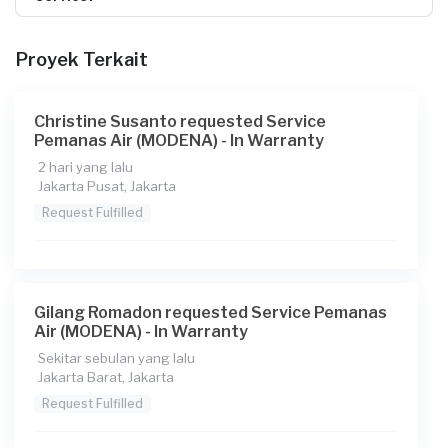
16:00
Proyek Terkait
Berapa budget total untuk layanan ini?
Rp1
Christine Susanto requested Service
Catatan
Pemanas Air (MODENA) - In Warranty
unit berisik cek inv garansi lap toko rumahku
2 hari yang lalu
Jakarta Pusat, Jakarta
Request Fulfilled
Gilang Romadon requested Service Pemanas
Air (MODENA) - In Warranty
Sekitar sebulan yang lalu
Jakarta Barat, Jakarta
Request Fulfilled